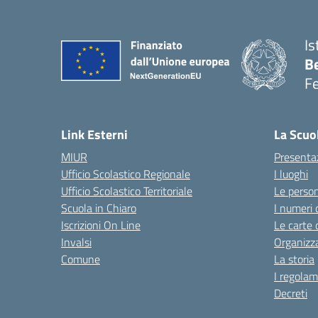
Is
B
F
— 
Link Esterni
La Scuo
MIUR
Presenta
Ufficio Scolastico Regionale
I luoghi
Ufficio Scolastico Territoriale
Le perso
Scuola in Chiaro
I numeri 
Iscrizioni On Line
Le carte 
Invalsi
Organizz
Comune
La storia
I regolam
Decreti