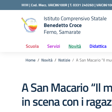
Vai ai contenuti
Vai al menu di navigazione
Vai al footer
MIM |
Cod. Mecc. VAIC86100R | T. 0331 240260 |
VAIC8610
Istituto Comprensivo Statale
Benedetto Croce
Ferno, Samarate
 della scuola
— Visita la pagina iniziale del
Scuola
Servizi
Novità
Didattica
Home
Novità
Notizie
A San Macario “Il muro
A San Macario “Il mu
in scena con i raga