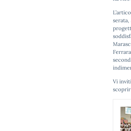
L’artic
serata,
progett
soddisf
Marasci
Ferrara
seconda
indimen
Vi invi
scoprir