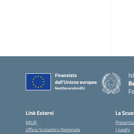
Is
B
F
— 
Link Esterni
La Scuo
MIUR
Presenta
Ufficio Scolastico Regionale
I luoghi