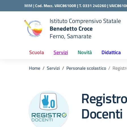
Vai ai contenuti
Vai al menu di navigazione
Vai al footer
MIM |
Cod. Mecc. VAIC86100R | T. 0331 240260 |
VAIC8610
Istituto Comprensivo Statale
Benedetto Croce
Ferno, Samarate
 della scuola
— Visita la pagina iniziale del
Scuola
Servizi
Novità
Didattica
Home
Servizi
Personale scolastico
Registr
Registro
Docenti