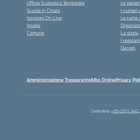
Ufficio Scolastico Territoriale
Le perso
Scuola in Chiaro
I numeri 
Iscrizioni On Line
Le carte 
Invalsi
Organizz
Comune
La storia
I regolam
Decreti
Amministrazione Trasparente
Albo Online
Privacy Pol
Centralino:
+39 0331 240 