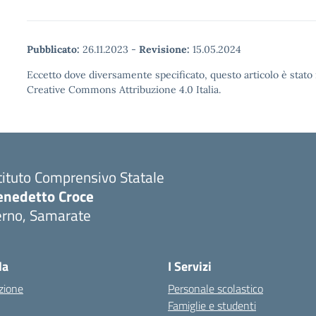
Pubblicato:
26.11.2023
-
Revisione:
15.05.2024
Eccetto dove diversamente specificato, questo articolo è stato 
Creative Commons Attribuzione 4.0 Italia.
tituto Comprensivo Statale
enedetto Croce
erno, Samarate
Visita la pagina iniziale della scuola
la
I Servizi
zione
Personale scolastico
Famiglie e studenti