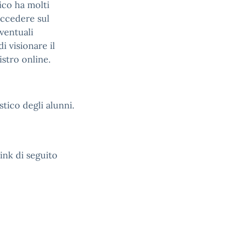
nico ha molti
accedere sul
eventuali
i visionare il
istro online.
tico degli alunni.
link di seguito