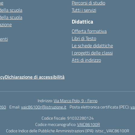
ne
Percorsi di studio
della scuola
Tutti i servizi
della scuola
Didattica
azione
Offerta formativa
Libri di Testo
enti
Le schede didattiche
I progetti delle classi
Atti di indirizzo
icy
Dichiarazione di accessibilità
Indirizzo:
Via Marco Polo, 9 - Ferno
260
Email:
vaic86100r@istruzione.it
Posta elettronica certificata (PEC):
va
Codice fiscale: 91032280124
Codice meccanografico:
VAIC86100R
Codice Indice delle Pubbliche Amministrazioni (IPA): istsc_VAIC86100R