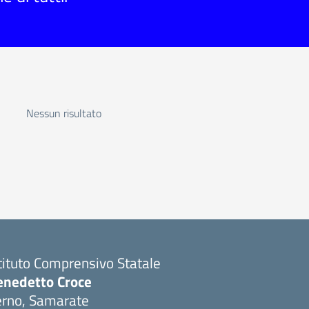
Nessun risultato
tituto Comprensivo Statale
enedetto Croce
erno, Samarate