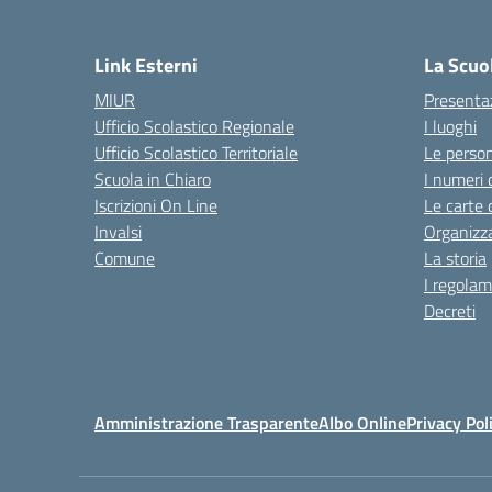
— 
Link Esterni
La Scuo
MIUR
Presenta
Ufficio Scolastico Regionale
I luoghi
Ufficio Scolastico Territoriale
Le perso
Scuola in Chiaro
I numeri 
Iscrizioni On Line
Le carte 
Invalsi
Organizz
Comune
La storia
I regolam
Decreti
Amministrazione Trasparente
Albo Online
Privacy Pol