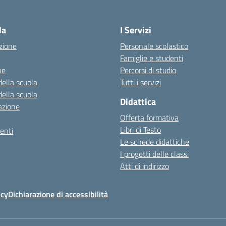
Visita la pagina iniziale della scuola
la
I Servizi
zione
Personale scolastico
Famiglie e studenti
ne
Percorsi di studio
della scuola
Tutti i servizi
della scuola
Didattica
azione
Offerta formativa
Libri di Testo
enti
Le schede didattiche
I progetti delle classi
Atti di indirizzo
icy
Dichiarazione di accessibilità