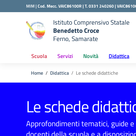
Vai ai contenuti
Vai al menu di navigazione
Vai al footer
MIM |
Cod. Mecc. VAIC86100R | T. 0331 240260 |
VAIC8610
Istituto Comprensivo Statale
Benedetto Croce
Ferno, Samarate
 della scuola
— Visita la pagina iniziale del
Scuola
Servizi
Novità
Didattica
Home
Didattica
Le schede didattiche
Le schede didatti
Approfondimenti tematici, guide e e
docenti della scuola e a disposizion