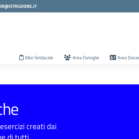
0R@ISTRUZIONE.IT
la scuola
Albo Sindacale
Area Famiglie
Area Docen
che
sercizi creati dai
e di tutti.