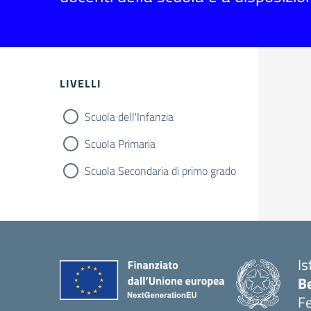
Filtri
LIVELLI
Scuola dell'Infanzia
Scuola Primaria
Scuola Secondaria di primo grado
Is
B
F