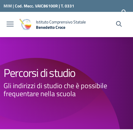
Vai ai contenuti
Vai al menu di navigazione
Vai al footer
MIM |
Cod. Mecc. VAIC86100R | T. 0331
240260 |
VAIC86100R@ISTRUZIONE.IT
Istituto Comprensivo Statale
Benedetto Croce
— Visita la pagina iniziale della scuola
Percorsi di studio
Gli indirizzi di studio che è possibile
frequentare nella scuola