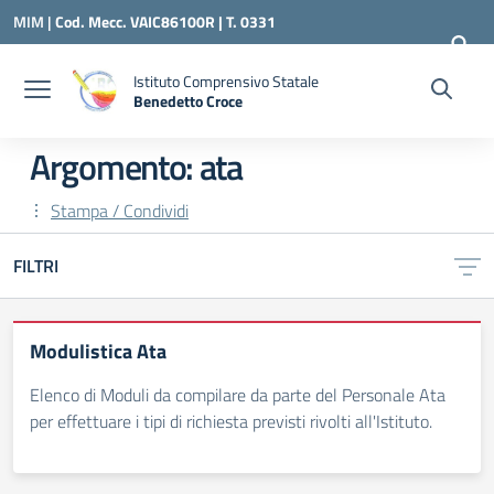
Vai ai contenuti
Vai al menu di navigazione
Vai al footer
MIM |
Cod. Mecc. VAIC86100R | T. 0331
240260 |
VAIC86100R@ISTRUZIONE.IT
Istituto Comprensivo Statale
Benedetto Croce
— Visita la pagina iniziale della scuola
Argomento: ata
Stampa / Condividi
FILTRI
Modulistica Ata
Elenco di Moduli da compilare da parte del Personale Ata
per effettuare i tipi di richiesta previsti rivolti all'Istituto.