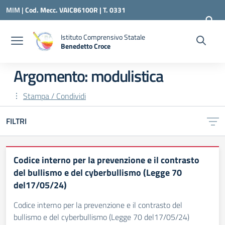
Vai ai contenuti
Vai al menu di navigazione
Vai al footer
MIM |
Cod. Mecc. VAIC86100R | T. 0331
240260 |
VAIC86100R@ISTRUZIONE.IT
Istituto Comprensivo Statale
Benedetto Croce
— Visita la pagina iniziale della scuola
Argomento: modulistica
Stampa / Condividi
FILTRI
Codice interno per la prevenzione e il contrasto
del bullismo e del cyberbullismo (Legge 70
del17/05/24)
Codice interno per la prevenzione e il contrasto del
bullismo e del cyberbullismo (Legge 70 del17/05/24)