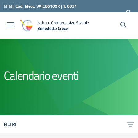
Vai ai contenuti
Vai al menu di navigazione
Vai al footer
MIM |
Cod. Mecc. VAIC86100R | T. 0331
240260 |
VAIC86100R@ISTRUZIONE.IT
Istituto Comprensivo Statale
Benedetto Croce
— Visita la pagina iniziale della scuola
Calendario eventi
FILTRI