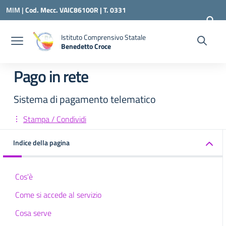
Vai ai contenuti
Vai al menu di navigazione
Vai al footer
MIM |
Cod. Mecc. VAIC86100R | T. 0331
240260 |
VAIC86100R@ISTRUZIONE.IT
Istituto Comprensivo Statale
Benedetto Croce
— Visita la pagina iniziale della scuola
Pago in rete
Sistema di pagamento telematico
Stampa / Condividi
Indice della pagina
Cos'è
Come si accede al servizio
Cosa serve