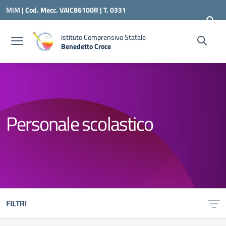
Vai ai contenuti
Vai al menu di navigazione
Vai al footer
MIM |
Cod. Mecc. VAIC86100R | T. 0331
240260 |
VAIC86100R@ISTRUZIONE.IT
Istituto Comprensivo Statale
Benedetto Croce
— Visita la pagina iniziale della scuola
Personale scolastico
FILTRI