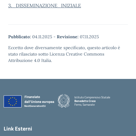
3._DISSEMINAZIONE_INIZIALE
Pubblicato:
04.11.2025
-
Revisione:
07.11.2025
Eccetto dove diversamente specificato, questo articolo è
stato rilasciato sotto Licenza Creative Commons
Attribuzione 4.0 Italia.
Istituto Comprensivo Statale
Benedetto Croce
Ferno, Samarate
— Visita la pagina iniziale della scuola
Link Esterni