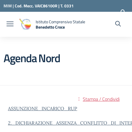
Vai ai contenuti
Vai al menu di navigazione
Vai al footer
MIM |
Cod. Mecc. VAIC86100R | T. 0331
240260 |
VAIC86100R@ISTRUZIONE.IT
Istituto Comprensivo Statale
Benedetto Croce
— Visita la pagina iniziale della scuola
Agenda Nord
Stampa / Condividi
ASSUNZIONE_INCARICO_RUP
2._DICHIARAZIONE_ASSENZA_CONFLITTO_DI_INTE