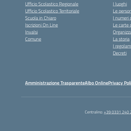
Ufficio Scolastico Regionale
I luoghi
Ufficio Scolastico Territoriale
Le perso
Scuola in Chiaro
I numeri 
Iscrizioni On Line
Le carte 
Invalsi
Organizz
Comune
La storia
I regolam
Decreti
Amministrazione Trasparente
Albo Online
Privacy Pol
Centralino:
+39 0331 240 