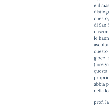
e il ma
disting
questo,
di San 
nascond
le hann
ascolta
questo 
gioco, 
(insegn
questa 
proprie
abbia p
della lo
prof. J