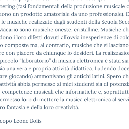
stering (fasi fondamentali della produzione musicale 
uono un prodotto amatoriale da uno professionale). 
 le musiche realizzate dagli studenti della Scuola Se
Macario sono musiche oneste, cristalline. Musiche c
ono i loro difetti dovuti all’ovvia inesperienze di co
o composte ma, al contrario, musiche che si lasciano
re con piacere da chiunque lo desideri. La realizzazio
piccolo “laboratorio” di musica elettronica è stata si
sia una vera e propria attività didattica. Ludendo doc
are giocando) ammonivano gli antichi latini. Spero c
attività abbia permesso ai miei studenti sia di potenzi
 competenze musicali che informatiche e, soprattutt
ermesso loro di mettere la musica elettronica al serv
ro fantasia e della loro creatività.
acopo Leone Bolis