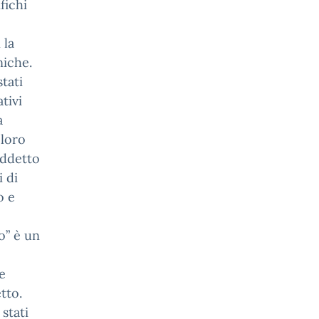
fichi
 la
niche.
tati
tivi
a
 loro
iddetto
 di
o e
o” è un
e
tto.
stati