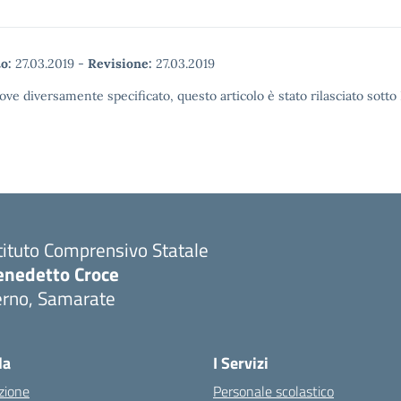
o:
27.03.2019
-
Revisione:
27.03.2019
ove diversamente specificato, questo articolo è stato rilasciato sott
tituto Comprensivo Statale
enedetto Croce
erno, Samarate
Visita la pagina iniziale della scuola
la
I Servizi
zione
Personale scolastico