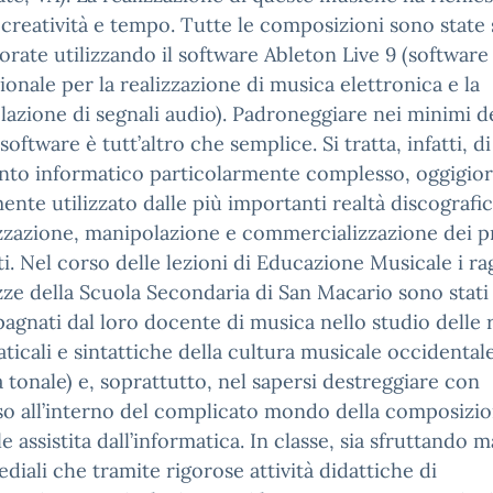
 creatività e tempo. Tutte le composizioni sono state 
orate utilizzando il software Ableton Live 9 (software
ionale per la realizzazione di musica elettronica e la
azione di segnali audio). Padroneggiare nei minimi de
software è tutt’altro che semplice. Si tratta, infatti, d
nto informatico particolarmente complesso, oggigio
nte utilizzato dalle più importanti realtà discografi
izzazione, manipolazione e commercializzazione dei p
i. Nel corso delle lezioni di Educazione Musicale i ra
zze della Scuola Secondaria di San Macario sono stati
gnati dal loro docente di musica nello studio delle 
icali e sintattiche della cultura musicale occidental
 tonale) e, soprattutto, nel sapersi destreggiare con
o all’interno del complicato mondo della composizi
e assistita dall’informatica. In classe, sia sfruttando m
diali che tramite rigorose attività didattiche di