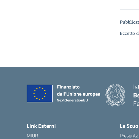
Pubblicat
Eccetto d
Is
B
F
— 
Link Esterni
La Scuo
MIUR
Presenta