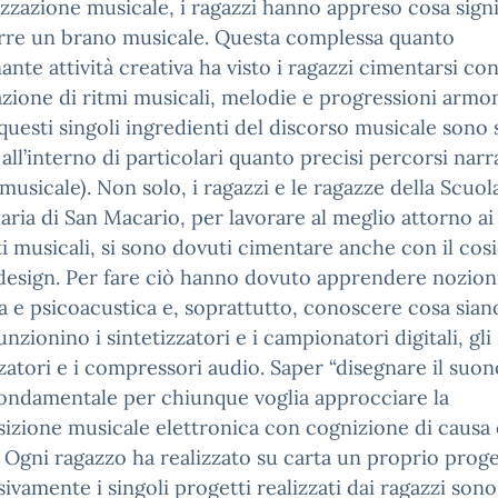
izzazione musicale, i ragazzi hanno appreso cosa signi
re un brano musicale. Questa complessa quanto
nante attività creativa ha visto i ragazzi cimentarsi con
azione di ritmi musicali, melodie e progressioni armo
 questi singoli ingredienti del discorso musicale sono s
i all’interno di particolari quanto precisi percorsi narra
musicale). Non solo, i ragazzi e le ragazze della Scuol
ria di San Macario, per lavorare al meglio attorno ai
i musicali, si sono dovuti cimentare anche con il cos
esign. Per fare ciò hanno dovuto apprendere nozioni
a e psicoacustica e, soprattutto, conoscere cosa sian
nzionino i sintetizzatori e i campionatori digitali, gli
zatori e i compressori audio. Saper “disegnare il suon
ondamentale per chiunque voglia approcciare la
zione musicale elettronica con cognizione di causa 
. Ogni ragazzo ha realizzato su carta un proprio proge
ivamente i singoli progetti realizzati dai ragazzi sono 