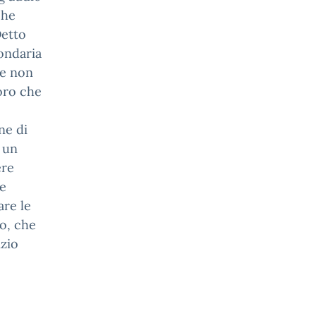
che
Detto
condaria
he non
loro che
ne di
a un
ere
he
are le
o, che
izio