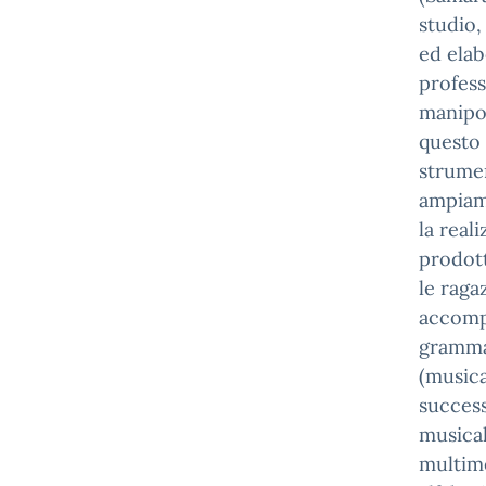
studio,
ed elab
profess
manipol
questo 
strume
ampiame
la real
prodott
le raga
accompa
grammat
(musica
success
musical
multime