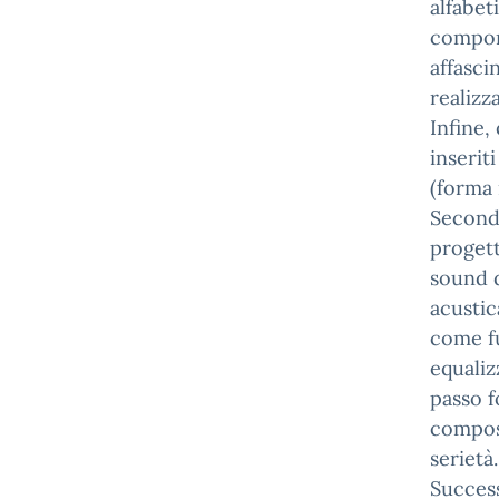
alfabet
compor
affasci
realizz
Infine,
inserit
(forma 
Seconda
progett
sound d
acustic
come fu
equaliz
passo f
composi
serietà
Success