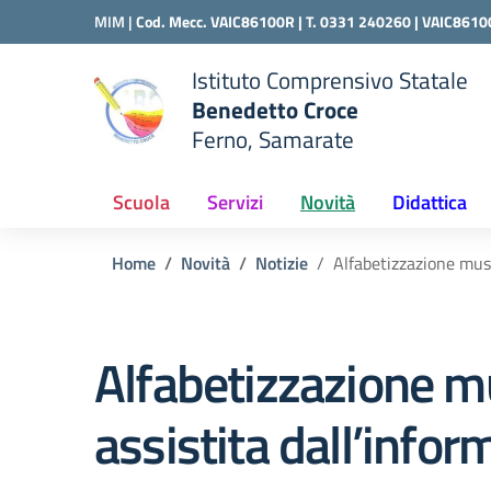
Vai ai contenuti
Vai al menu di navigazione
Vai al footer
MIM |
Cod. Mecc. VAIC86100R | T. 0331 240260 |
VAIC8610
Istituto Comprensivo Statale
Benedetto Croce
Ferno, Samarate
 della scuola
— Visita la pagina iniziale del
Scuola
Servizi
Novità
Didattica
Home
Novità
Notizie
Alfabetizzazione musi
Alfabetizzazione mu
assistita dall’infor