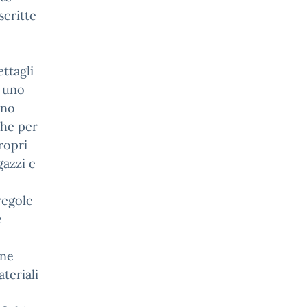
scritte
ttagli
i uno
rno
che per
ropri
gazzi e
regole
e
one
ateriali