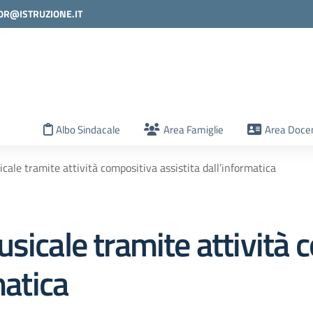
0R@ISTRUZIONE.IT
la scuola
Albo Sindacale
Area Famiglie
Area Docen
cale tramite attività compositiva assistita dall’informatica
sicale tramite attività 
matica