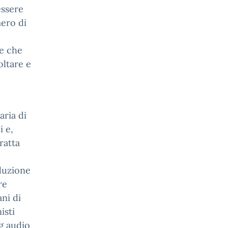
essere
mero di
te che
oltare e
ria di
i e,
tratta
duzione
re
ni di
isti
ng audio