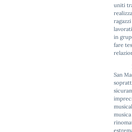
uniti t
realizz
ragazzi
lavorat
in grup
fare te
relazio
Le mus
San Mac
soprattu
sicuram
impreci
musica
musica 
rinomat
estrema