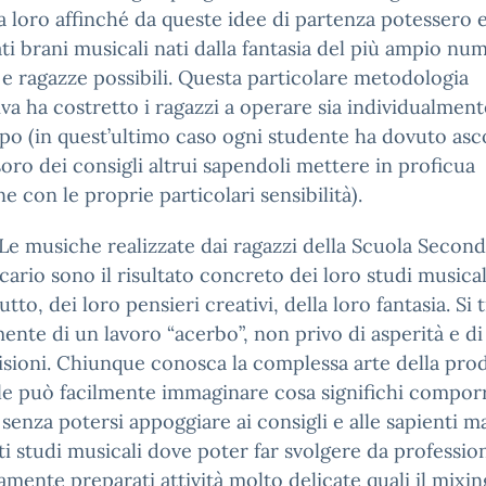
ra loro affinché da queste idee di partenza potessero 
ati brani musicali nati dalla fantasia del più ampio nu
 e ragazze possibili. Questa particolare metodologia
iva ha costretto i ragazzi a operare sia individualmen
po (in quest’ultimo caso ogni studente ha dovuto asc
soro dei consigli altrui sapendoli mettere in proficua
ne con le proprie particolari sensibilità).
iche realizzate dai ragazzi della Scuola Seconda
ario sono il risultato concreto dei loro studi musical
tto, dei loro pensieri creativi, della loro fantasia. Si 
ente di un lavoro “acerbo”, non privo di asperità e di
sioni. Chiunque conosca la complessa arte della pro
le può facilmente immaginare cosa significhi compor
senza potersi appoggiare ai consigli e alle sapienti ma
i studi musicali dove poter far svolgere da profession
mente preparati attività molto delicate quali il mixi