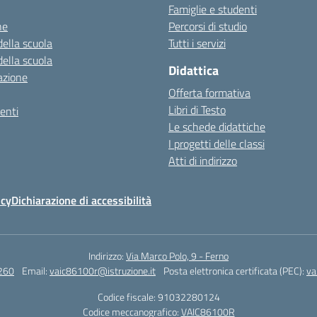
Famiglie e studenti
ne
Percorsi di studio
della scuola
Tutti i servizi
della scuola
Didattica
azione
Offerta formativa
Libri di Testo
enti
Le schede didattiche
I progetti delle classi
Atti di indirizzo
icy
Dichiarazione di accessibilità
Indirizzo:
Via Marco Polo, 9 - Ferno
260
Email:
vaic86100r@istruzione.it
Posta elettronica certificata (PEC):
va
Codice fiscale: 91032280124
Codice meccanografico:
VAIC86100R