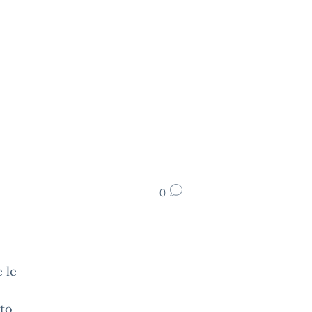
0
 le
sto