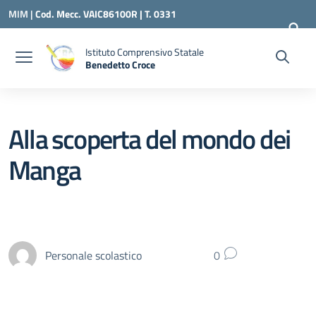
Vai ai contenuti
Vai al menu di navigazione
Vai al footer
MIM |
Cod. Mecc. VAIC86100R | T. 0331
240260 |
VAIC86100R@ISTRUZIONE.IT
Istituto Comprensivo Statale
Benedetto Croce
— Visita la pagina iniziale della scuola
Alla scoperta del mondo dei
Manga
Personale scolastico
0