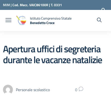
Vai ai contenuti
Vai al menu di navigazione
Vai al footer
MIM |
Cod. Mecc. VAIC86100R | T. 0331
240260 |
VAIC86100R@ISTRUZIONE.IT
Istituto Comprensivo Statale
Benedetto Croce
— Visita la pagina iniziale della scuola
Apertura uffici di segreteria
durante le vacanze natalizie
Personale scolastico
0