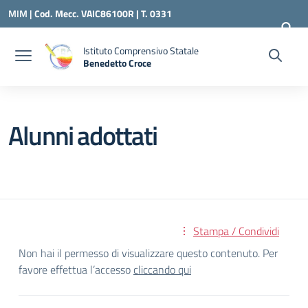
Vai ai contenuti
Vai al menu di navigazione
Vai al footer
MIM |
Cod. Mecc. VAIC86100R | T. 0331
240260 |
VAIC86100R@ISTRUZIONE.IT
Istituto Comprensivo Statale
Benedetto Croce
— Visita la pagina iniziale della scuola
Alunni adottati
Stampa / Condividi
Non hai il permesso di visualizzare questo contenuto. Per
favore effettua l’accesso
cliccando qui