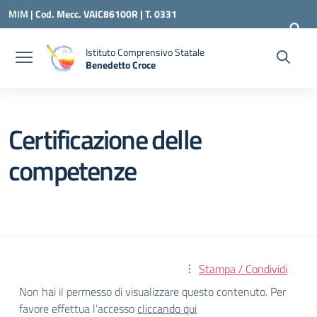
Vai ai contenuti
Vai al menu di navigazione
Vai al footer
MIM |
Cod. Mecc. VAIC86100R | T. 0331
240260 |
VAIC86100R@ISTRUZIONE.IT
Istituto Comprensivo Statale
Benedetto Croce
— Visita la pagina iniziale della scuola
Certificazione delle
competenze
Stampa / Condividi
Non hai il permesso di visualizzare questo contenuto. Per
favore effettua l’accesso
cliccando qui