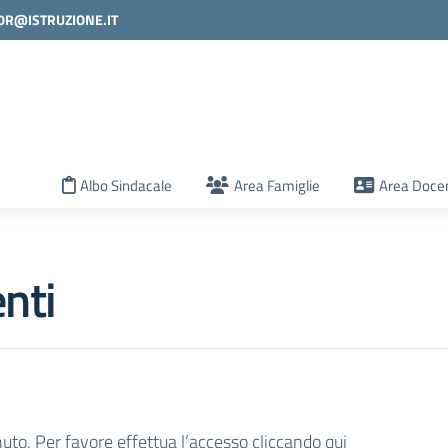
0R@ISTRUZIONE.IT
la scuola
Albo Sindacale
Area Famiglie
Area Docen
nti
nuto. Per favore effettua l’accesso
cliccando qui