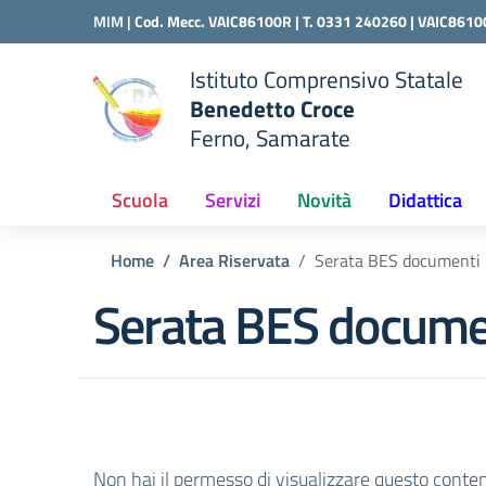
Vai ai contenuti
Vai al menu di navigazione
Vai al footer
MIM |
Cod. Mecc. VAIC86100R | T. 0331 240260 |
VAIC8610
Istituto Comprensivo Statale
Benedetto Croce
Ferno, Samarate
 della scuola
— Visita la pagina iniziale del
Scuola
Servizi
Novità
Didattica
Home
Area Riservata
Serata BES documenti
Serata BES docume
Non hai il permesso di visualizzare questo conte