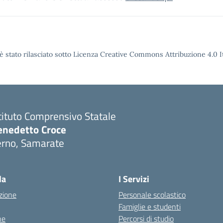
è stato rilasciato sotto Licenza Creative Commons Attribuzione 4.0 It
tituto Comprensivo Statale
enedetto Croce
erno, Samarate
Visita la pagina iniziale della scuola
la
I Servizi
zione
Personale scolastico
Famiglie e studenti
ne
Percorsi di studio