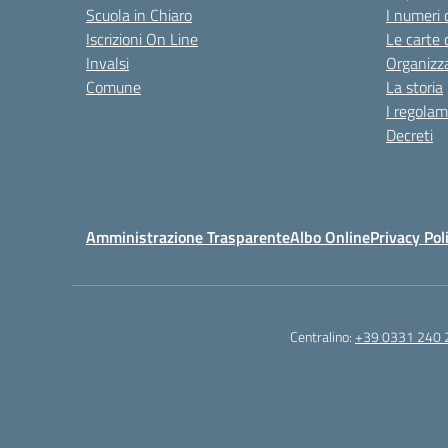
Scuola in Chiaro
I numeri 
Iscrizioni On Line
Le carte 
Invalsi
Organizz
Comune
La storia
I regolam
Decreti
Amministrazione Trasparente
Albo Online
Privacy Pol
Centralino:
+39 0331 240 