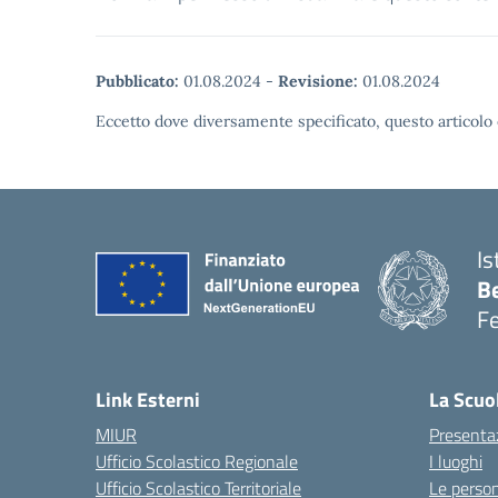
Pubblicato:
01.08.2024
-
Revisione:
01.08.2024
Eccetto dove diversamente specificato, questo articolo 
Is
B
F
— 
Link Esterni
La Scuo
MIUR
Presenta
Ufficio Scolastico Regionale
I luoghi
Ufficio Scolastico Territoriale
Le perso