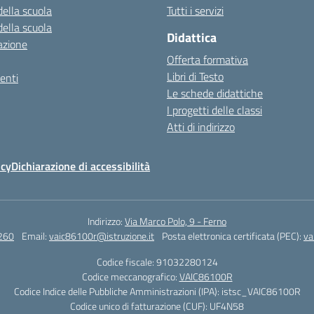
della scuola
Tutti i servizi
della scuola
Didattica
azione
Offerta formativa
Libri di Testo
enti
Le schede didattiche
I progetti delle classi
Atti di indirizzo
icy
Dichiarazione di accessibilità
Indirizzo:
Via Marco Polo, 9 - Ferno
260
Email:
vaic86100r@istruzione.it
Posta elettronica certificata (PEC):
va
Codice fiscale: 91032280124
Codice meccanografico:
VAIC86100R
Codice Indice delle Pubbliche Amministrazioni (IPA): istsc_VAIC86100R
Codice unico di fatturazione (CUF): UF4N58