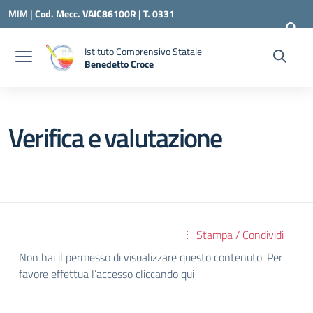
Vai ai contenuti
Vai al menu di navigazione
Vai al footer
MIM |
Cod. Mecc. VAIC86100R | T. 0331
240260 |
VAIC86100R@ISTRUZIONE.IT
Istituto Comprensivo Statale
Benedetto Croce
— Visita la pagina iniziale della scuola
Verifica e valutazione
Stampa / Condividi
Non hai il permesso di visualizzare questo contenuto. Per
favore effettua l’accesso
cliccando qui