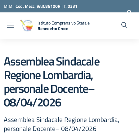
Vai ai contenuti
Vai al menu di navigazione
Vai al footer
MIM |
Cod. Mecc. VAIC86100R | T. 0331
240260 |
VAIC86100R@ISTRUZIONE.IT
Istituto Comprensivo Statale
Benedetto Croce
— Visita la pagina iniziale della scuola
Assemblea Sindacale
Regione Lombardia,
personale Docente–
08/04/2026
Assemblea Sindacale Regione Lombardia,
personale Docente– 08/04/2026