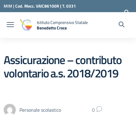
Vai ai contenuti
Vai al menu di navigazione
Vai al footer
MIM |
Cod. Mecc. VAIC86100R | T. 0331
240260 |
VAIC86100R@ISTRUZIONE.IT
Istituto Comprensivo Statale
Benedetto Croce
— Visita la pagina iniziale della scuola
Assicurazione – contributo
volontario a.s. 2018/2019
Personale scolastico
0