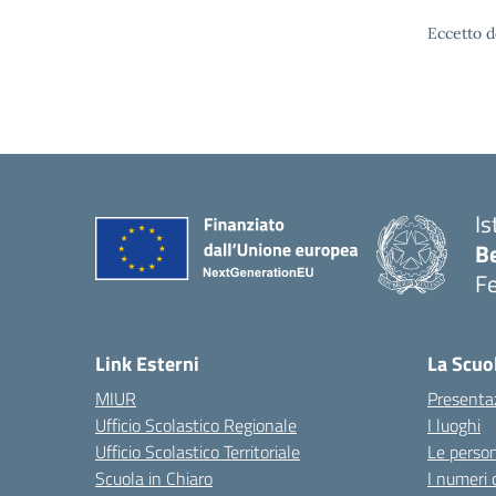
Eccetto d
Is
B
F
— 
Link Esterni
La Scuo
MIUR
Presenta
Ufficio Scolastico Regionale
I luoghi
Ufficio Scolastico Territoriale
Le perso
Scuola in Chiaro
I numeri 