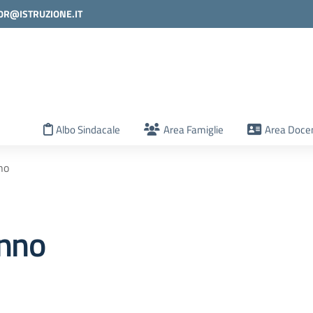
0R@ISTRUZIONE.IT
la scuola
Albo Sindacale
Area Famiglie
Area Docen
no
anno