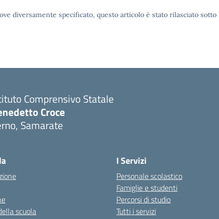
ove diversamente specificato, questo articolo è stato rilasciato sott
tituto Comprensivo Statale
enedetto Croce
erno, Samarate
Visita la pagina iniziale della scuola
la
I Servizi
zione
Personale scolastico
Famiglie e studenti
ne
Percorsi di studio
della scuola
Tutti i servizi