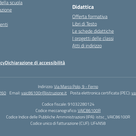
della scuola
Didattica
azione
Offerta formativa
Libri di Testo
enti
Le schede didattiche
I progetti delle classi
Atti di indirizzo
icy
Dichiarazione di accessibilità
Indirizzo:
Via Marco Polo, 9 - Ferno
260
Email:
vaic86100r@istruzione.it
Posta elettronica certificata (PEC):
va
Codice fiscale: 91032280124
Codice meccanografico:
VAIC86100R
Codice Indice delle Pubbliche Amministrazioni (IPA): istsc_VAIC86100R
Codice unico di fatturazione (CUF): UF4N58