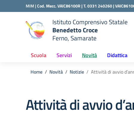
Vai ai contenuti
Vai al menu di navigazione
Vai al footer
MIM |
Cod. Mecc. VAIC86100R | T. 0331 240260 |
VAIC8610
Istituto Comprensivo Statale
Benedetto Croce
Ferno, Samarate
 della scuola
— Visita la pagina iniziale del
Scuola
Servizi
Novità
Didattica
Home
Novità
Notizie
Attività di avvio d’an
Attività di avvio d’