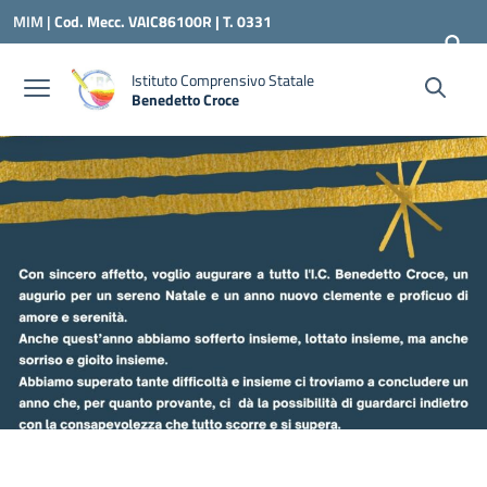
Vai ai contenuti
Vai al menu di navigazione
Vai al footer
MIM |
Cod. Mecc. VAIC86100R | T. 0331
240260 |
VAIC86100R@ISTRUZIONE.IT
Istituto Comprensivo Statale
Benedetto Croce
— Visita la pagina iniziale della scuola