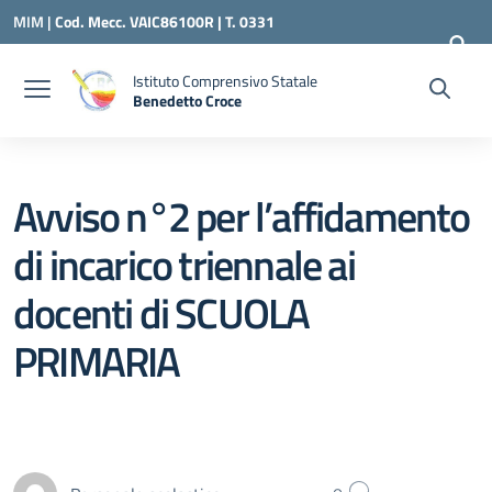
Vai ai contenuti
Vai al menu di navigazione
Vai al footer
MIM |
Cod. Mecc. VAIC86100R | T. 0331
240260 |
VAIC86100R@ISTRUZIONE.IT
Istituto Comprensivo Statale
Benedetto Croce
— Visita la pagina iniziale della scuola
Avviso n°2 per l’affidamento
di incarico triennale ai
docenti di SCUOLA
PRIMARIA