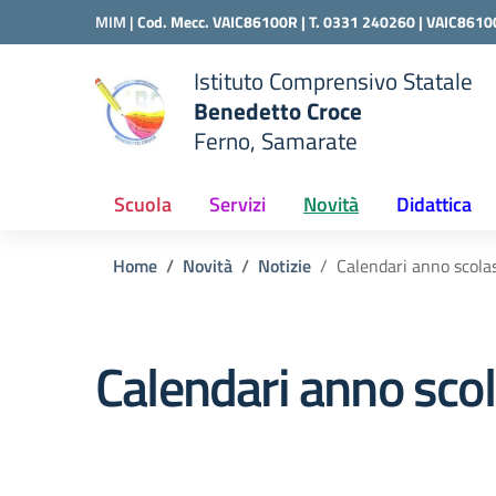
Vai ai contenuti
Vai al menu di navigazione
Vai al footer
MIM |
Cod. Mecc. VAIC86100R | T. 0331 240260 |
VAIC8610
Istituto Comprensivo Statale
Benedetto Croce
Ferno, Samarate
 della scuola
— Visita la pagina iniziale del
Scuola
Servizi
Novità
Didattica
Home
Novità
Notizie
Calendari anno scol
Calendari anno sco