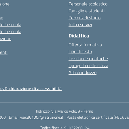
zione
Personale scolastico
Famiglie e studenti
ne
Percorsi di studio
della scuola
Tutti i servizi
della scuola
Didattica
azione
Offerta formativa
Libri di Testo
enti
Le schede didattiche
I progetti delle classi
Atti di indirizzo
icy
Dichiarazione di accessibilità
Indirizzo:
Via Marco Polo, 9 - Ferno
260
Email:
vaic86100r@istruzione.it
Posta elettronica certificata (PEC):
va
Codice fiscale: 91032280124