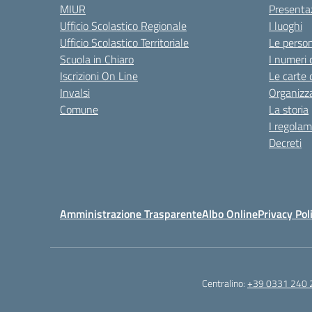
MIUR
Presenta
Ufficio Scolastico Regionale
I luoghi
Ufficio Scolastico Territoriale
Le perso
Scuola in Chiaro
I numeri 
Iscrizioni On Line
Le carte 
Invalsi
Organizz
Comune
La storia
I regolam
Decreti
Amministrazione Trasparente
Albo Online
Privacy Pol
Centralino:
+39 0331 240 