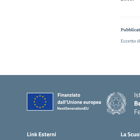
Pubblicat
Eccetto d
Is
B
F
— 
Link Esterni
La Scuo