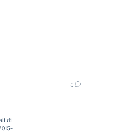
0
li di
 2015-