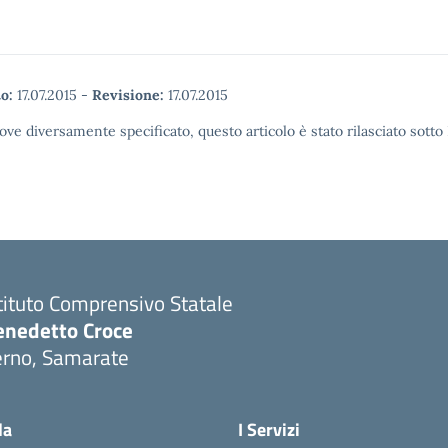
o:
17.07.2015
-
Revisione:
17.07.2015
ove diversamente specificato, questo articolo è stato rilasciato sott
tituto Comprensivo Statale
enedetto Croce
erno, Samarate
Visita la pagina iniziale della scuola
la
I Servizi