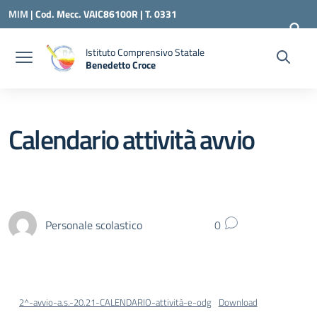
Vai ai contenuti
Vai al menu di navigazione
Vai al footer
MIM |
Cod. Mecc. VAIC86100R | T. 0331
240260 |
VAIC86100R@ISTRUZIONE.IT
Istituto Comprensivo Statale
Benedetto Croce
— Visita la pagina iniziale della scuola
Calendario attività avvio
Personale scolastico
0
2^-avvio-a.s.-20.21-CALENDARIO-attività-e-odg
Download