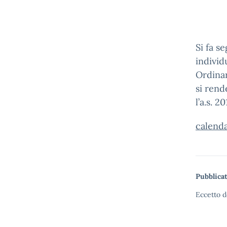
Si fa s
individ
Ordinar
si rend
l’a.s. 2
calenda
Pubblicat
Eccetto d