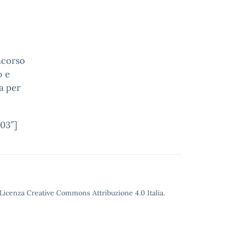
oncorso
o e
ia per
03″]
o Licenza Creative Commons Attribuzione 4.0 Italia.