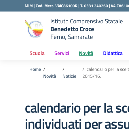
Vai ai contenuti
Vai al menu di navigazione
Vai al footer
MIM |
Cod. Mecc. VAIC86100R | T. 0331 240260 |
VAIC8610
Istituto Comprensivo Statale
Benedetto Croce
Ferno, Samarate
 della scuola
— Visita la pagina iniziale del
Scuola
Servizi
Novità
Didattica
Home
calendario per la scel
Novità
Notizie
2015/16.
calendario per la sc
individuati per as