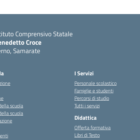
tituto Comprensivo Statale
enedetto Croce
erno, Samarate
Visita la pagina iniziale della scuola
la
I Servizi
zione
Personale scolastico
Famiglie e studenti
ne
Percorsi di studio
della scuola
Tutti i servizi
della scuola
Didattica
azione
Offerta formativa
Libri di Testo
enti