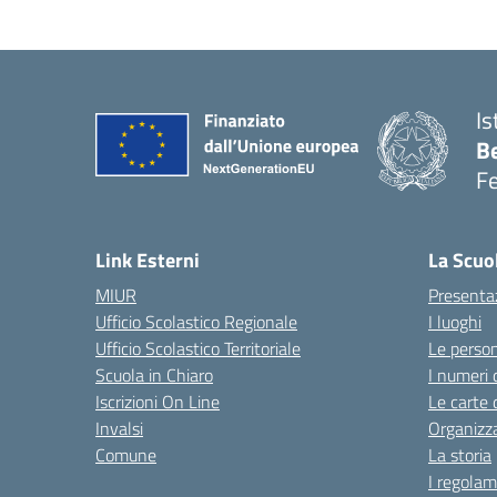
Is
B
F
— 
Link Esterni
La Scuo
MIUR
Presenta
Ufficio Scolastico Regionale
I luoghi
Ufficio Scolastico Territoriale
Le perso
Scuola in Chiaro
I numeri 
Iscrizioni On Line
Le carte 
Invalsi
Organizz
Comune
La storia
I regolam