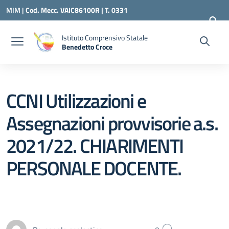
Vai ai contenuti
Vai al menu di navigazione
Vai al footer
MIM |
Cod. Mecc. VAIC86100R | T. 0331
240260 |
VAIC86100R@ISTRUZIONE.IT
Istituto Comprensivo Statale
Benedetto Croce
— Visita la pagina iniziale della scuola
CCNI Utilizzazioni e
Assegnazioni provvisorie a.s.
2021/22. CHIARIMENTI
PERSONALE DOCENTE.