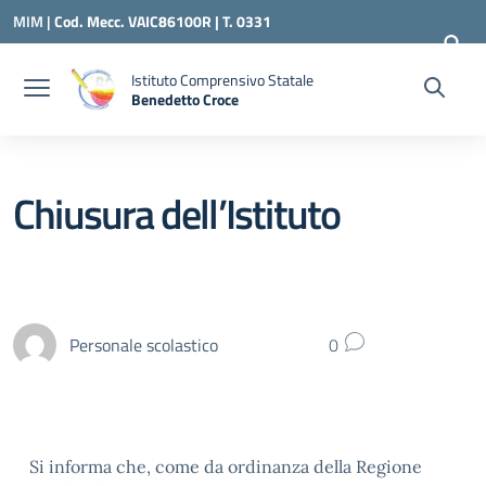
Vai ai contenuti
Vai al menu di navigazione
Vai al footer
MIM |
Cod. Mecc. VAIC86100R | T. 0331
240260 |
VAIC86100R@ISTRUZIONE.IT
Istituto Comprensivo Statale
Benedetto Croce
— Visita la pagina iniziale della scuola
Chiusura dell’Istituto
Personale scolastico
0
Si informa che, come da ordinanza della Regione