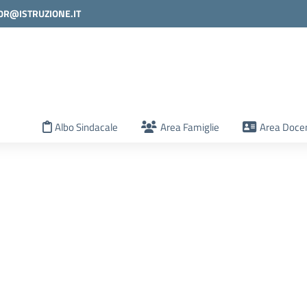
0R@ISTRUZIONE.IT
la scuola
Albo Sindacale
Area Famiglie
Area Docen