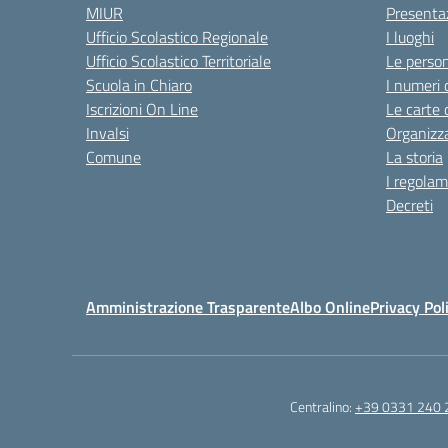
MIUR
Presenta
Ufficio Scolastico Regionale
I luoghi
Ufficio Scolastico Territoriale
Le perso
Scuola in Chiaro
I numeri 
Iscrizioni On Line
Le carte 
Invalsi
Organizz
Comune
La storia
I regolam
Decreti
Amministrazione Trasparente
Albo Online
Privacy Pol
Centralino:
+39 0331 240 