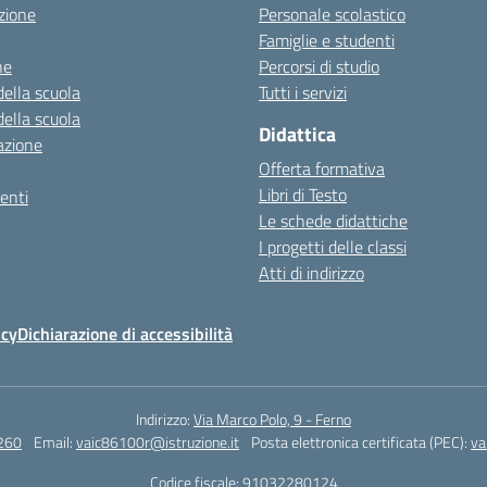
zione
Personale scolastico
Famiglie e studenti
ne
Percorsi di studio
della scuola
Tutti i servizi
della scuola
Didattica
azione
Offerta formativa
Libri di Testo
enti
Le schede didattiche
I progetti delle classi
Atti di indirizzo
icy
Dichiarazione di accessibilità
Indirizzo:
Via Marco Polo, 9 - Ferno
260
Email:
vaic86100r@istruzione.it
Posta elettronica certificata (PEC):
va
Codice fiscale: 91032280124