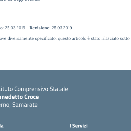
o:
25.03.2019
-
Revisione:
25.03.2019
ove diversamente specificato, questo articolo è stato rilasciato sott
tituto Comprensivo Statale
enedetto Croce
erno, Samarate
Visita la pagina iniziale della scuola
la
I Servizi