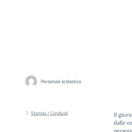
Personale scolastico
Stampa / Condividi
Il gior
dalle o
persona