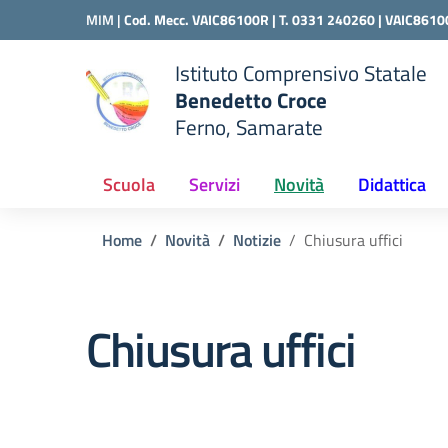
Vai ai contenuti
Vai al menu di navigazione
Vai al footer
MIM |
Cod. Mecc. VAIC86100R | T. 0331 240260 |
VAIC8610
Istituto Comprensivo Statale
Benedetto Croce
Ferno, Samarate
 della scuola
— Visita la pagina iniziale del
Scuola
Servizi
Novità
Didattica
Home
Novità
Notizie
Chiusura uffici
Chiusura uffici