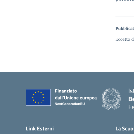
Pubblicat
Eccetto d
Is
B
F
— 
Link Esterni
La Scuo