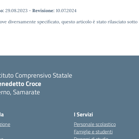
o:
29.08.2023
-
Revisione:
10.07.2024
ove diversamente specificato, questo articolo è stato rilasciato sott
tituto Comprensivo Statale
enedetto Croce
erno, Samarate
Visita la pagina iniziale della scuola
la
I Servizi
zione
Personale scolastico
Famiglie e studenti