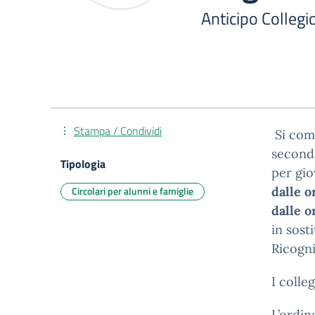
Anticipo Collegi
Stampa / Condividi
Si com
seconda
Tipologia
per gio
Circolari per alunni e famiglie
dalle o
dalle o
in sost
Ricogni
I colle
L’ordin