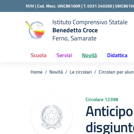
Vai ai contenuti
Vai al menu di navigazione
Vai al footer
MIM |
Cod. Mecc. VAIC86100R | T. 0331 240260 |
VAIC8610
Istituto Comprensivo Statale
Benedetto Croce
Ferno, Samarate
 della scuola
— Visita la pagina iniziale del
Scuola
Servizi
Novità
Didattica
Home
Novità
Le circolari
Circolari per alun
Circolare 12398
Anticipo
disgiunt