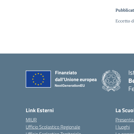
Pubblicat
Eccetto d
Is
B
F
— 
Link Esterni
La Scuo
MIUR
Presenta
Ufficio Scolastico Regionale
I luoghi