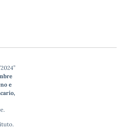
/2024”
embre
rno e
cario,
e.
ituto.