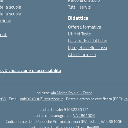
ne
Percorsi di studio
della scuola
Tutti i servizi
della scuola
Didattica
azione
Offerta formativa
Libri di Testo
enti
Le schede didattiche
I progetti delle classi
Atti di indirizzo
icy
Dichiarazione di accessibilità
Indirizzo:
Via Marco Polo, 9 - Ferno
260
Email:
vaic86100r@istruzione.it
Posta elettronica certificata (PEC):
va
Codice fiscale: 91032280124
Codice meccanografico:
VAIC86100R
Codice Indice delle Pubbliche Amministrazioni (IPA): istsc_VAIC86100R
Codice unico di fatturazione (CUF): UF4N58