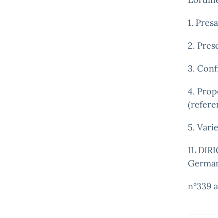
1. Pres
2. Pres
3. Conf
4. Prop
(refere
5. Vari
IL DI
German
n°339 a