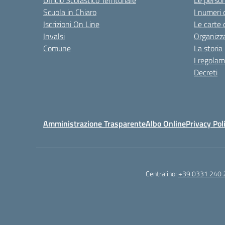
Ufficio Scolastico Territoriale
Le perso
Scuola in Chiaro
I numeri 
Iscrizioni On Line
Le carte 
Invalsi
Organizz
Comune
La storia
I regolam
Decreti
Amministrazione Trasparente
Albo Online
Privacy Pol
Centralino:
+39 0331 240 