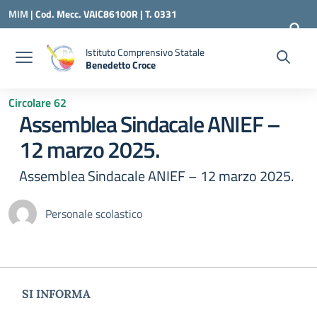
Vai ai contenuti
Vai al menu di navigazione
Vai al footer
MIM |
Cod. Mecc. VAIC86100R | T. 0331
240260 |
VAIC86100R@ISTRUZIONE.IT
Istituto Comprensivo Statale
Benedetto Croce
— Visita la pagina iniziale della scuola
Circolare 62
Assemblea Sindacale ANIEF –
12 marzo 2025.
Assemblea Sindacale ANIEF – 12 marzo 2025.
Personale scolastico
SI INFORMA