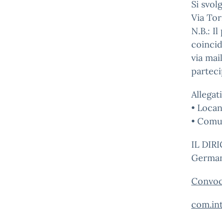
Si svolg
Via Tor
N.B.: I
coincid
via mail
parteci
Allegati
• Loca
• Comu
IL DIR
German
Convoc
com.int