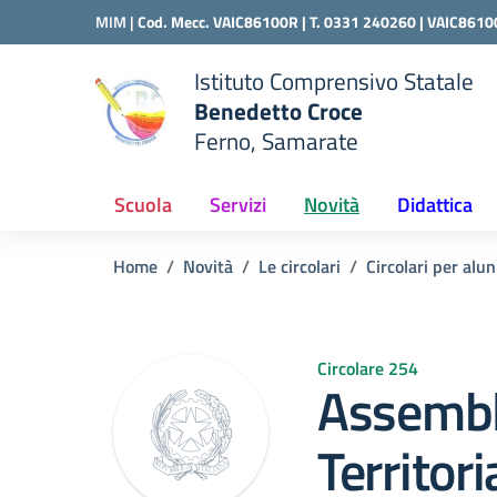
Vai ai contenuti
Vai al menu di navigazione
Vai al footer
MIM |
Cod. Mecc. VAIC86100R | T. 0331 240260 |
VAIC8610
Istituto Comprensivo Statale
Benedetto Croce
Ferno, Samarate
 della scuola
— Visita la pagina iniziale del
Scuola
Servizi
Novità
Didattica
Home
Novità
Le circolari
Circolari per alun
Circolare 254
Assembl
Territor