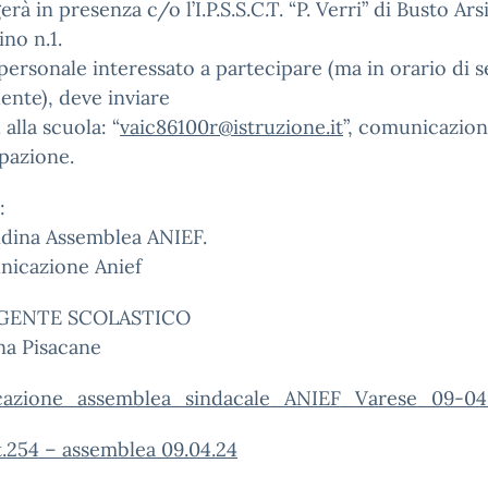
erà in presenza c/o l’I.P.S.S.C.T. “P. Verri” di Busto Ars
ino n.1.
l personale interessato a partecipare (ma in orario di s
ente), deve inviare
 alla scuola: “
vaic86100r@istruzione.it
”, comunicazion
pazione.
:
ndina Assemblea ANIEF.
nicazione Anief
IGENTE SCOLASTICO
a Pisacane
azione_assemblea_sindacale_ANIEF_Varese_09-04
.254 – assemblea 09.04.24