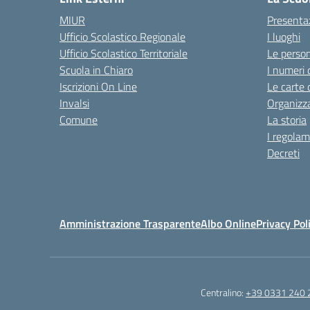
MIUR
Presenta
Ufficio Scolastico Regionale
I luoghi
Ufficio Scolastico Territoriale
Le perso
Scuola in Chiaro
I numeri 
Iscrizioni On Line
Le carte 
Invalsi
Organizz
Comune
La storia
I regolam
Decreti
Amministrazione Trasparente
Albo Online
Privacy Pol
Centralino:
+39 0331 240 