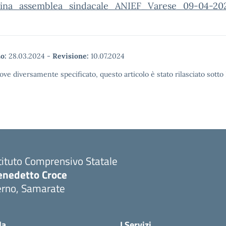
ina_assemblea_sindacale_ANIEF_Varese_09-04-20
o:
28.03.2024
-
Revisione:
10.07.2024
ove diversamente specificato, questo articolo è stato rilasciato sott
tituto Comprensivo Statale
enedetto Croce
erno, Samarate
Visita la pagina iniziale della scuola
la
I Servizi