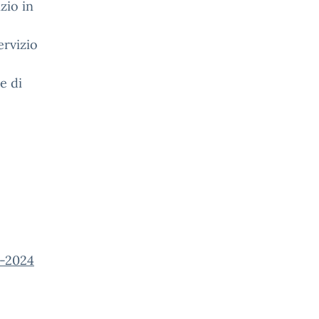
izio in
ervizio
e di
-2024