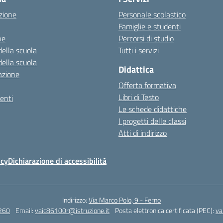
zione
Personale scolastico
Famiglie e studenti
ne
Percorsi di studio
della scuola
Tutti i servizi
della scuola
Didattica
azione
Offerta formativa
Libri di Testo
enti
Le schede didattiche
I progetti delle classi
Atti di indirizzo
icy
Dichiarazione di accessibilità
Indirizzo:
Via Marco Polo, 9 - Ferno
260
Email:
vaic86100r@istruzione.it
Posta elettronica certificata (PEC):
va