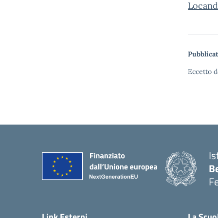
Locand
Pubblicat
Eccetto d
Is
B
F
— 
Link Esterni
La Scuo