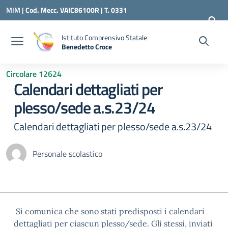
Vai ai contenuti
Vai al menu di navigazione
Vai al footer
MIM |
Cod. Mecc. VAIC86100R | T. 0331
240260 |
VAIC86100R@ISTRUZIONE.IT
Istituto Comprensivo Statale
Benedetto Croce
— Visita la pagina iniziale della scuola
Circolare 12624
Calendari dettagliati per
plesso/sede a.s.23/24
Calendari dettagliati per plesso/sede a.s.23/24
Personale scolastico
Si comunica che sono stati predisposti i calendari
dettagliati per ciascun plesso/sede. Gli stessi, inviati