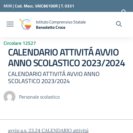
Vai ai contenuti
Vai al menu di navigazione
Vai al footer
MIM |
Cod. Mecc. VAIC86100R | T. 0331
240260 |
VAIC86100R@ISTRUZIONE.IT
Istituto Comprensivo Statale
Benedetto Croce
— Visita la pagina iniziale della scuola
Circolare 12527
CALENDARIO ATTIVITÁ AVVIO
ANNO SCOLASTICO 2023/2024
CALENDARIO ATTIVITÁ AVVIO ANNO
SCOLASTICO 2023/2024
Personale scolastico
avvio a.s. 23.24 CALENDARIO attività