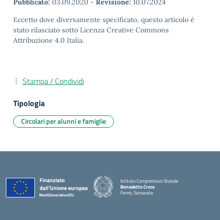
Pubblicato:
03.09.2020
-
Revisione:
10.07.2024
Eccetto dove diversamente specificato, questo articolo è
stato rilasciato sotto Licenza Creative Commons
Attribuzione 4.0 Italia.
Stampa / Condividi
Tipologia
Circolari per alunni e famiglie
Istituto Comprensivo Statale
Benedetto Croce
Ferno, Samarate
— Visita la pagina iniziale della scuola