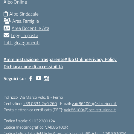
Albo Online
Albo Sindacale
Area Famiglie
Area Docenti e Ata
Leggi la posta
Tutti gli argomenti
Amministrazione Trasparente
Albo Online
Privacy Policy
Dichiarazione di accessibilità
Seguici su:
Indirizzo:
Via Marco Polo, 9 - Ferno
Centralino:
+39 0331 240 260
Email:
vaic86100r@istruzione.it
Posta elettronica certificata (PEC):
vaic86100r@pec.istruzione.it
Codice fiscale: 91032280124
Codice meccanografico:
VAIC86100R
Codice Indice delle Pubbliche Amministrazioni (IPA): istsc_VAIC86100R