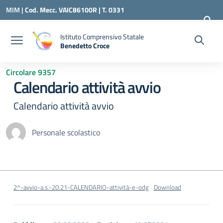
Vai ai contenuti
Vai al menu di navigazione
Vai al footer
MIM |
Cod. Mecc. VAIC86100R | T. 0331
240260 |
VAIC86100R@ISTRUZIONE.IT
Istituto Comprensivo Statale
Benedetto Croce
— Visita la pagina iniziale della scuola
Circolare 9357
Calendario attività avvio
Calendario attività avvio
Personale scolastico
2^-avvio-a.s.-20.21-CALENDARIO-attività-e-odg
Download