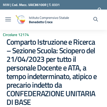
Vai ai contenuti
Vai al menu di navigazione
Vai al footer
MIM |
Cod. Mecc. VAIC86100R | T. 0331
240260 |
VAIC86100R@ISTRUZIONE.IT
Istituto Comprensivo Statale
Benedetto Croce
— Visita la pagina iniziale della scuola
Circolare 12174
Comparto Istruzione e Ricerca
– Sezione Scuola: Sciopero del
21/04/2023 per tutto il
personale Docente e ATA, a
tempo indeterminato, atipico e
precario indetto da
CONFEDERAZIONE UNITARIA
DI BASE