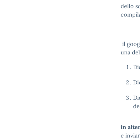
dello s
compila
il goo
una del
Di
Di
Di
de
in alte
e inviar