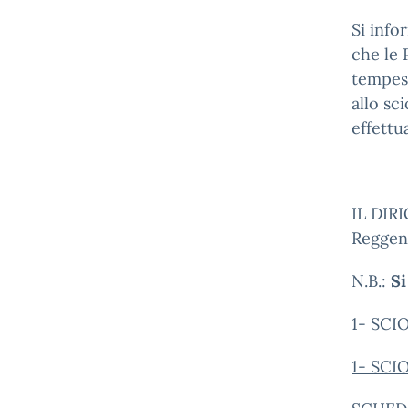
Si info
che le 
tempest
allo sc
effettu
IL DIR
Reggen
N.B.:
Si
1- SCIO
1- SCI