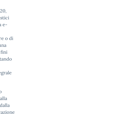
020,
stici
a e-
re o di
una
fini
stando
egrale
o
alla
dalla
cazione