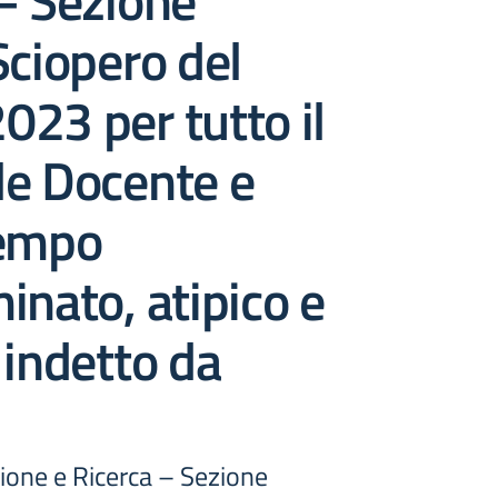
– Sezione
Sciopero del
23 per tutto il
le Docente e
tempo
inato, atipico e
 indetto da
ione e Ricerca – Sezione