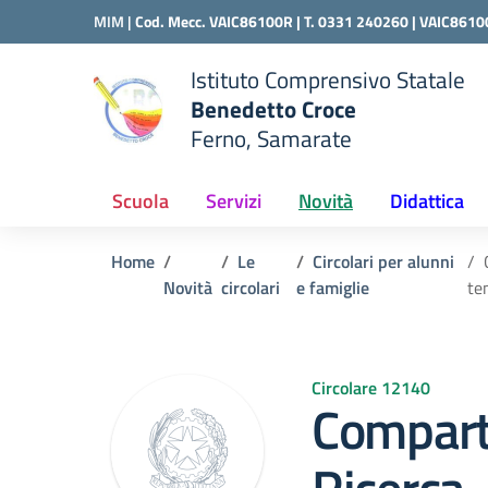
Vai ai contenuti
Vai al menu di navigazione
Vai al footer
MIM |
Cod. Mecc. VAIC86100R | T. 0331 240260 |
VAIC8610
Istituto Comprensivo Statale
Benedetto Croce
Ferno, Samarate
 della scuola
— Visita la pagina iniziale del
Scuola
Servizi
Novità
Didattica
Home
Le
Circolari per alunni
Novità
circolari
e famiglie
te
Circolare 12140
Comparto