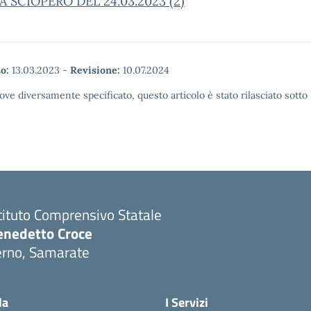
 SCIOPERO DEL 24.03.2023 (2)
o:
13.03.2023
-
Revisione:
10.07.2024
ove diversamente specificato, questo articolo è stato rilasciato sott
tituto Comprensivo Statale
enedetto Croce
erno, Samarate
Visita la pagina iniziale della scuola
la
I Servizi