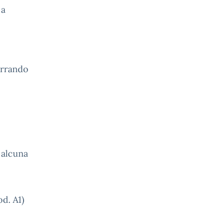
 a
rrando
 alcuna
od. A1)