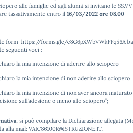
ciopero alle famiglie ed agli alunni si invitano le SS.VV
re tassativamente entro il
16/03/2022 ore 08.00
gle form
https://forms.gle/c8G6pXWbVWkFFq56A
ba
le seguenti voci :
chiaro la mia intenzione di aderire allo sciopero
chiaro la mia intenzione di non aderire allo sciopero
chiaro la mia intenzione di non aver ancora maturato
cisione sull’adesione o meno allo sciopero”;
rnativa
, si può compilare la Dichiarazione allegata (M
la alla mail:
VAIC86100R@ISTRUZIONE.IT
.