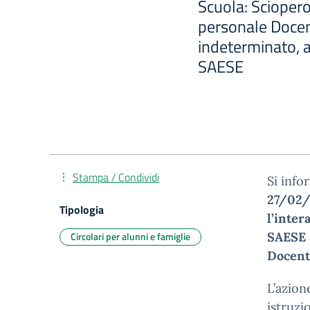
Scuola: Sciopero
personale Docen
indeterminato, a
SAESE
Stampa / Condividi
Si info
27/02
Tipologia
l’inter
Circolari per alunni e famiglie
SAESE
Docent
L’azion
istruzi