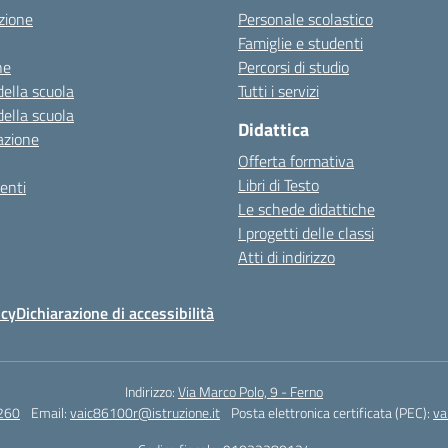
zione
Personale scolastico
Famiglie e studenti
ne
Percorsi di studio
della scuola
Tutti i servizi
della scuola
Didattica
azione
Offerta formativa
Libri di Testo
enti
Le schede didattiche
I progetti delle classi
Atti di indirizzo
icy
Dichiarazione di accessibilità
Indirizzo:
Via Marco Polo, 9 - Ferno
260
Email:
vaic86100r@istruzione.it
Posta elettronica certificata (PEC):
va