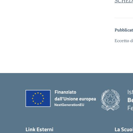
SCHEDA
Pubblicat
Eccetto d
Is
B
F
— 
Link Esterni
La Scuo