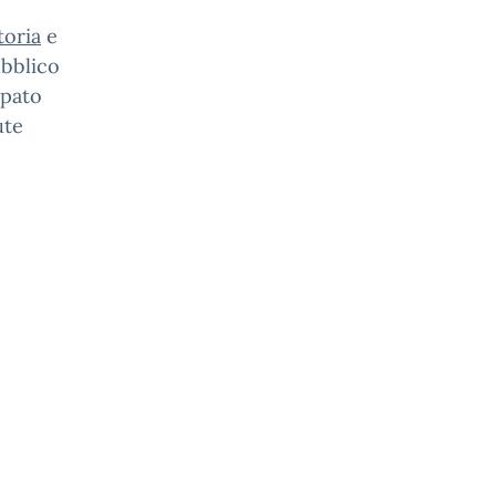
toria
e
ubblico
ipato
ute