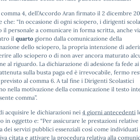
3, comma 4, dell’Accordo Aran firmato il 2 dicembre 2
 che: “In occasione di ogni sciopero, i dirigenti scola
o il personale a comunicare in forma scritta, anche vi
ntro il
quarto
giorno dalla comunicazione della
azione dello sciopero, la propria intenzione di aderi
rire allo sciopero o di non aver ancora maturato alc
ne al riguardo. La dichiarazione di adesione fa fede ai 
rattenuta sulla busta paga ed è irrevocabile, fermo re
previsto al comma 6. A tal fine i Dirigenti Scolastici
no nella motivazione della comunicazione il testo int
esente comma”.
 di acquisire le dichiarazioni nei
4 giorni antecedenti
l
o in oggetto e: “Per assicurare le prestazioni relative 
a dei servizi pubblici essenziali così come individuati 
va citata e attivare la procedura relativa alla comuni