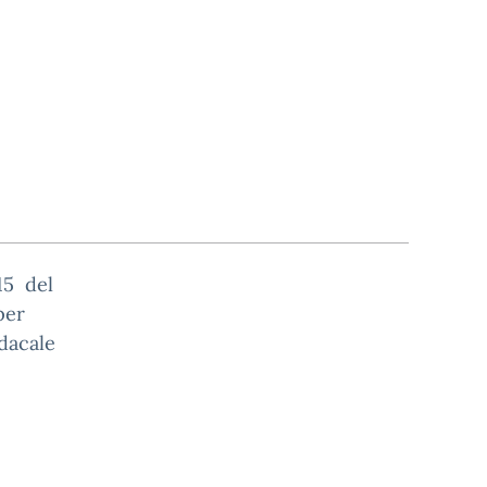
15 del
per
ndacale