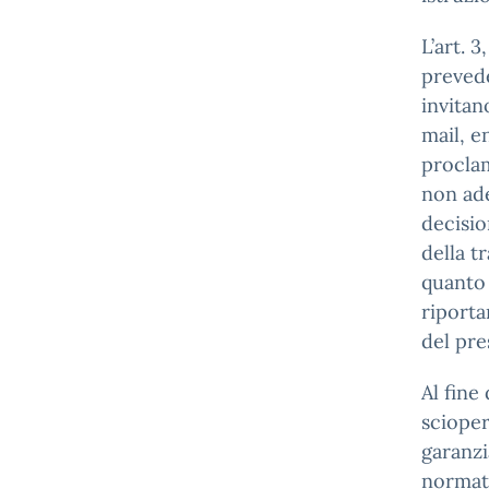
L’art. 
prevede
invitan
mail, e
proclam
non ade
decisio
della t
quanto 
riporta
del pr
Al fine
scioper
garanzi
normati