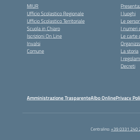
MIUR
Presenta
Ufficio Scolastico Regionale
I luoghi
Ufficio Scolastico Territoriale
Le perso
Scuola in Chiaro
I numeri 
Iscrizioni On Line
Le carte 
Invalsi
Organizz
Comune
La storia
I regolam
Decreti
Amministrazione Trasparente
Albo Online
Privacy Pol
Centralino:
+39 0331 240 