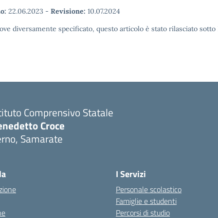
o:
22.06.2023
-
Revisione:
10.07.2024
ove diversamente specificato, questo articolo è stato rilasciato sott
tituto Comprensivo Statale
enedetto Croce
erno, Samarate
Visita la pagina iniziale della scuola
la
I Servizi
zione
Personale scolastico
Famiglie e studenti
ne
Percorsi di studio