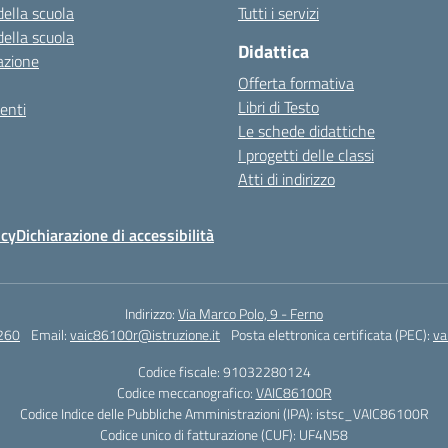
della scuola
Tutti i servizi
della scuola
Didattica
azione
Offerta formativa
Libri di Testo
enti
Le schede didattiche
I progetti delle classi
Atti di indirizzo
icy
Dichiarazione di accessibilità
Indirizzo:
Via Marco Polo, 9 - Ferno
260
Email:
vaic86100r@istruzione.it
Posta elettronica certificata (PEC):
va
Codice fiscale: 91032280124
Codice meccanografico:
VAIC86100R
Codice Indice delle Pubbliche Amministrazioni (IPA): istsc_VAIC86100R
Codice unico di fatturazione (CUF): UF4N58