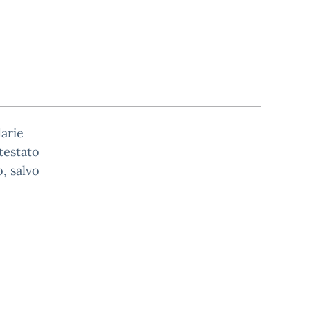
darie
ttestato
o, salvo