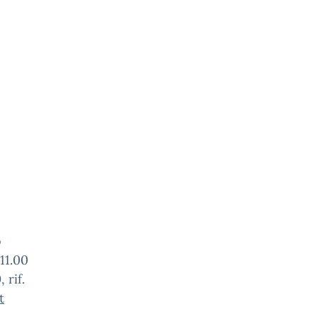
o
 11.00
 rif.
t