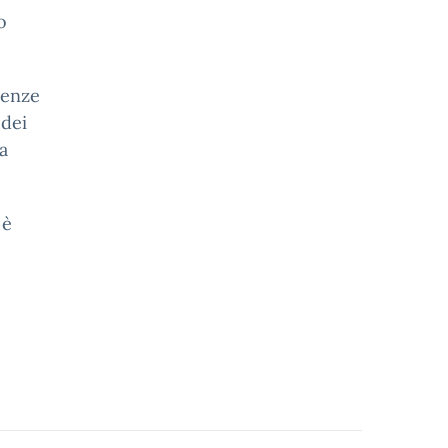
o
tenze
 dei
la
 è