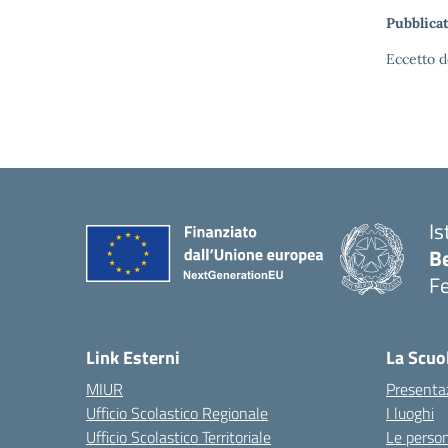
Pubblicat
Eccetto d
Is
B
F
— 
Link Esterni
La Scuo
MIUR
Presenta
Ufficio Scolastico Regionale
I luoghi
Ufficio Scolastico Territoriale
Le perso