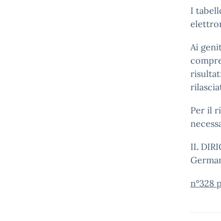
I tabel
elettro
Ai geni
compren
risulta
rilascia
Per il 
necessa
IL DI
German
n°328 p