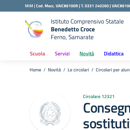
Vai ai contenuti
Vai al menu di navigazione
Vai al footer
MIM |
Cod. Mecc. VAIC86100R | T. 0331 240260 |
VAIC8610
Istituto Comprensivo Statale
Benedetto Croce
Ferno, Samarate
 della scuola
— Visita la pagina iniziale del
Scuola
Servizi
Novità
Didattica
Home
Novità
Le circolari
Circolari per alun
Circolare 12321
Consegn
sostitut