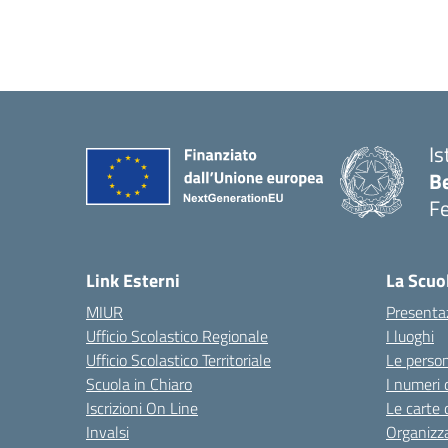
Is
B
F
— 
Link Esterni
La Scuo
MIUR
Presenta
Ufficio Scolastico Regionale
I luoghi
Ufficio Scolastico Territoriale
Le perso
Scuola in Chiaro
I numeri 
Iscrizioni On Line
Le carte 
Invalsi
Organizz