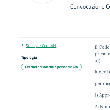
Convocazione Co
Stampa / Condividi
Il Coll
presenz
Tipologia
51)
Circolari per docenti e personale ATA
lunedì 
per dis
1) Appr
2) Nomi