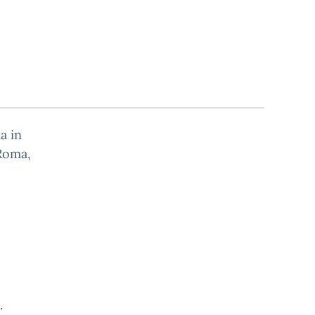
a in
 Roma,
.