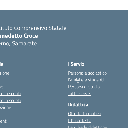
tituto Comprensivo Statale
enedetto Croce
erno, Samarate
Visita la pagina iniziale della scuola
la
I Servizi
zione
Personale scolastico
Famiglie e studenti
ne
Percorsi di studio
della scuola
Tutti i servizi
della scuola
Didattica
azione
Offerta formativa
Libri di Testo
enti
Le schede didattiche