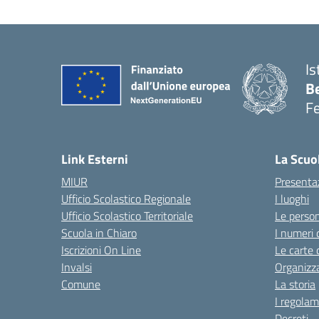
Is
B
F
— 
Link Esterni
La Scuo
MIUR
Presenta
Ufficio Scolastico Regionale
I luoghi
Ufficio Scolastico Territoriale
Le perso
Scuola in Chiaro
I numeri 
Iscrizioni On Line
Le carte 
Invalsi
Organizz
Comune
La storia
I regolam
Decreti