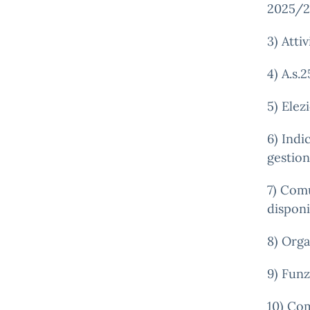
2025/2
3) Atti
4) A.s.
5) Elez
6) Indi
gestion
7) Comu
disponi
8) Org
9) Funz
10) Co