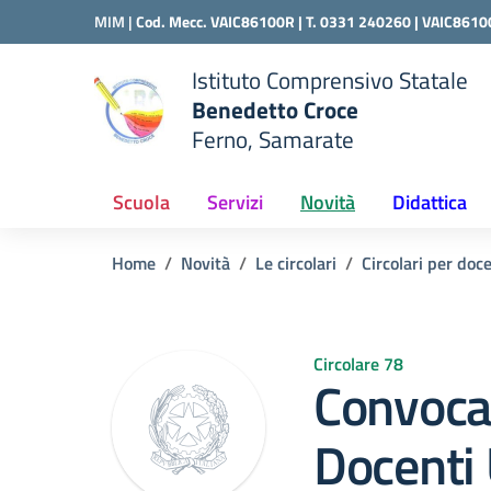
Vai ai contenuti
Vai al menu di navigazione
Vai al footer
MIM |
Cod. Mecc. VAIC86100R | T. 0331 240260 |
VAIC8610
Istituto Comprensivo Statale
Benedetto Croce
Ferno, Samarate
 della scuola
— Visita la pagina iniziale del
Scuola
Servizi
Novità
Didattica
Home
Novità
Le circolari
Circolari per doc
Circolare 78
Convocaz
Docenti 