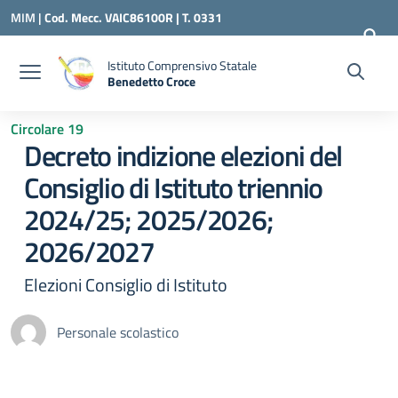
Vai ai contenuti
Vai al menu di navigazione
Vai al footer
MIM |
Cod. Mecc. VAIC86100R | T. 0331
240260 |
VAIC86100R@ISTRUZIONE.IT
Istituto Comprensivo Statale
Benedetto Croce
— Visita la pagina iniziale della scuola
Circolare 19
Decreto indizione elezioni del
Consiglio di Istituto triennio
2024/25; 2025/2026;
2026/2027
Elezioni Consiglio di Istituto
Personale scolastico