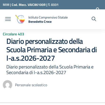
Vai ai contenuti
Vai al menu di navigazione
Vai al footer
MIM |
Cod. Mecc. VAIC86100R | T. 0331
240260 |
VAIC86100R@ISTRUZIONE.IT
Istituto Comprensivo Statale
Benedetto Croce
— Visita la pagina iniziale della scuola
Circolare 403
Diario personalizzato della
Scuola Primaria e Secondaria di
I-a.s.2026-2027
Diario personalizzato della Scuola Primaria e
Secondaria di I-a.s.2026-2027
Personale scolastico