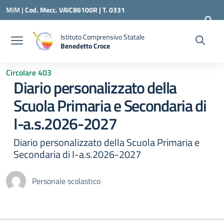
Vai ai contenuti
Vai al menu di navigazione
Vai al footer
MIM |
Cod. Mecc. VAIC86100R | T. 0331
240260 |
VAIC86100R@ISTRUZIONE.IT
Istituto Comprensivo Statale
Benedetto Croce
— Visita la pagina iniziale della scuola
Circolare 403
Diario personalizzato della
Scuola Primaria e Secondaria di
I-a.s.2026-2027
Diario personalizzato della Scuola Primaria e
Secondaria di I-a.s.2026-2027
Personale scolastico