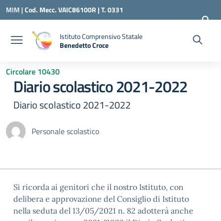
Vai ai contenuti
Vai al menu di navigazione
Vai al footer
MIM |
Cod. Mecc. VAIC86100R | T. 0331
240260 |
VAIC86100R@ISTRUZIONE.IT
Istituto Comprensivo Statale
Benedetto Croce
— Visita la pagina iniziale della scuola
Circolare 10430
Diario scolastico 2021-2022
Diario scolastico 2021-2022
Personale scolastico
Si ricorda ai genitori che il nostro Istituto, con
delibera e approvazione del Consiglio di Istituto
nella seduta del 13/05/2021 n. 82 adotterà anche