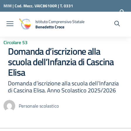
Vai ai contenuti
Vai al menu di navigazione
Vai al footer
MIM |
Cod. Mecc. VAIC86100R | T. 0331
240260 |
VAIC86100R@ISTRUZIONE.IT
Istituto Comprensivo Statale
Benedetto Croce
— Visita la pagina iniziale della scuola
Circolare 53
Domanda d’iscrizione alla
scuola dell’Infanzia di Cascina
Elisa
Domanda d’iscrizione alla scuola dell’Infanzia
di Cascina Elisa. Anno Scolastico 2025/2026
Personale scolastico