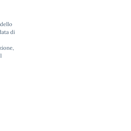
odello
data di
zione,
l