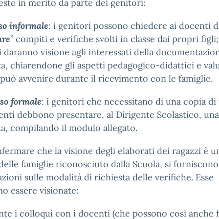
ieste in merito da parte dei genitori:
so informale
: i genitori possono chiedere ai docenti d
are
” compiti e verifiche svolti in classe dai propri figli;
 daranno visione agli interessati della documentazio
ta, chiarendone gli aspetti pedagogico-didattici e valu
può avvenire durante il ricevimento con le famiglie.
so formale
: i genitori che necessitano di una copia di 
ti debbono presentare, al Dirigente Scolastico, una
ta, compilando il modulo allegato.
fermare che la visione degli elaborati dei ragazzi è u
 delle famiglie riconosciuto dalla Scuola, si forniscono
zioni sulle modalità di richiesta delle verifiche. Esse
o essere visionate:
nte i colloqui con i docenti (che possono così anche 