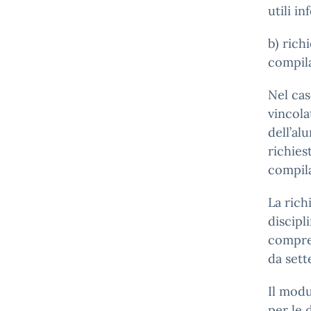
utili i
b) rich
compila
Nel cas
vincola
dell’al
richies
compila
La rich
discipl
compren
da sett
Il modu
per le 