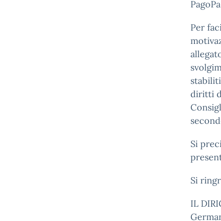
PagoPa
Per fac
motivaz
allegat
svolgim
stabili
diritti
Consigl
secondo
Si prec
present
Si ring
IL DI
German