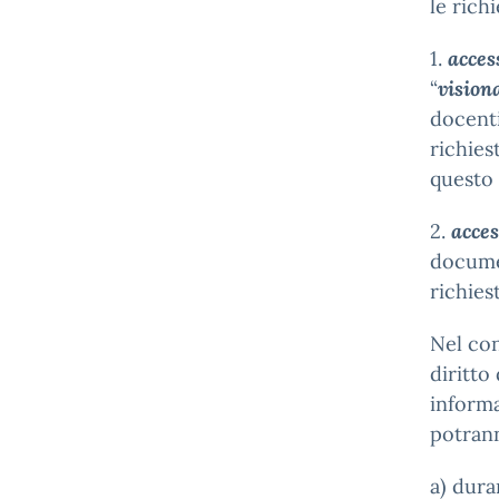
le rich
1.
acces
“
vision
docenti
richies
questo 
2.
acces
documen
richies
Nel con
diritto
informa
potrann
a) dura