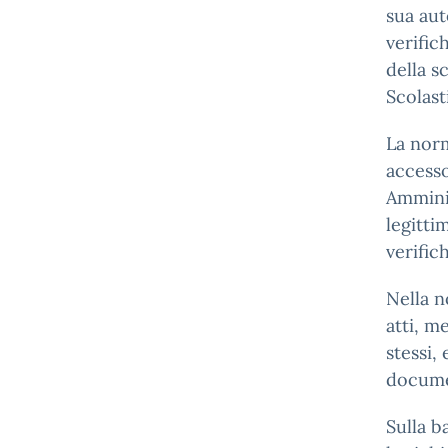
sua aut
verific
della s
Scolast
La norm
accesso
Amminis
legitti
verific
Nella n
atti, m
stessi,
docume
Sulla b