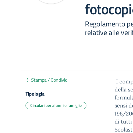
fotocopi
Regolamento per 
relative alle ver
Stampa / Condividi
I compi
della s
Tipologia
formula
Circolari per alunni e famiglie
sensi d
196/200
di tutt
Scolast