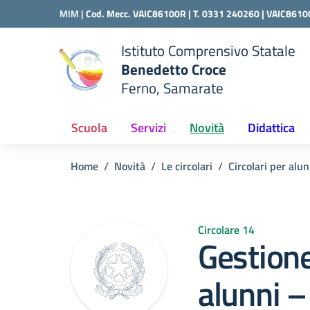
Vai ai contenuti
Vai al menu di navigazione
Vai al footer
MIM |
Cod. Mecc. VAIC86100R | T. 0331 240260 |
VAIC8610
Istituto Comprensivo Statale
Benedetto Croce
Ferno, Samarate
 della scuola
— Visita la pagina iniziale del
Scuola
Servizi
Novità
Didattica
Home
Novità
Le circolari
Circolari per alun
Circolare 14
Gestione
alunni –