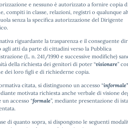
orizzazione e nessuno è autorizzato a fornire copia d
he, compiti in classe, relazioni, registri o qualunque al
cuola senza la specifica autorizzazione del Dirigente
ico.
ativa riguardante la trasparenza e il conseguente diri
 agli atti da parte di cittadini verso la Pubblica
trazione (L. n. 241/1990 e successive modifiche) sanc
mità della richiesta dei genitori di poter “
visionare
” co
he dei loro figli e di richiederne copia.
ormativa citata, si distinguono un accesso “
informale
ediante motivata richiesta anche verbale di visione de
 e un accesso “
formale
”, mediante presentazione di ist
ntata.
ase di quanto sopra, si dispongono le seguenti modali