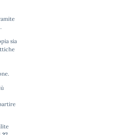
ramite
.
pia sia
ttiche
one.
iù
partire
lite
l
27