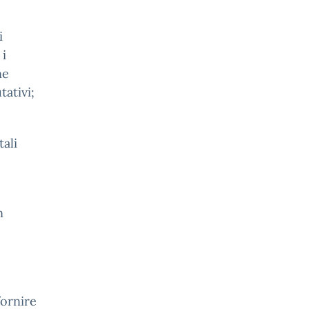
i
 i
ne
tativi;
tali
n
fornire