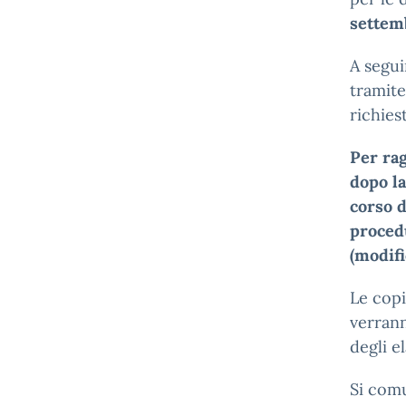
settem
A segui
tramite
richiest
Per ra
dopo la
corso d
procedu
(modifi
Le copi
verrann
degli e
Si comu