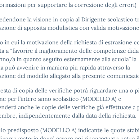
nformazioni per supportare la correzione degli errori)
iedendone la visione in copia al Dirigente scolastico t
zione di apposita modulistica con valida motivazione
o in cui la motivazione della richiesta di estrazione co
ta a “favorire il miglioramento delle competenze dida
unno/a in quanto seguito esternamente alla scuola” la
ta può avvenire in maniera più rapida attraverso la
zione del modello allegato alla presente comunicazi
iesta di copia delle verifiche potrà riguardare una o p
ine per l’intero anno scolastico (MODELLO A) e
derà anche le copie delle verifiche già effettuate a 
embre, indipendentemente dalla data della richiesta.
lo predisposto (MODELLO A) indicante le quote stabi
diverse materie dovrà essere poi riconsegnato entro i