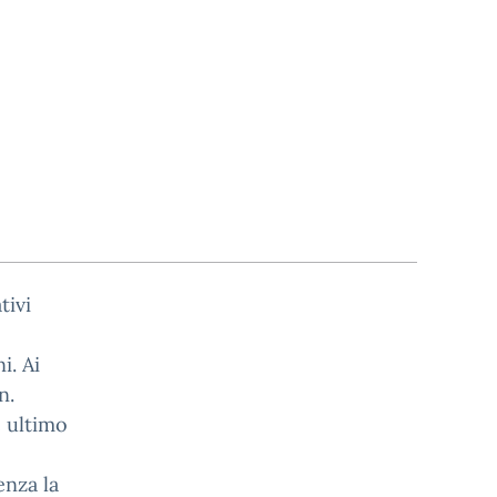
tivi
i. Ai
n.
e ultimo
enza la