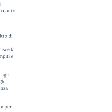
i
tro atto
tto di
isce la
mpiti e
”
agli
gli
anza
tà per