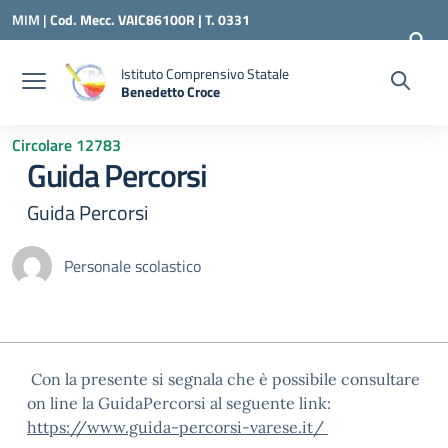
Vai ai contenuti
Vai al menu di navigazione
Vai al footer
MIM |
Cod. Mecc. VAIC86100R | T. 0331
240260 |
VAIC86100R@ISTRUZIONE.IT
Istituto Comprensivo Statale
Benedetto Croce
— Visita la pagina iniziale della scuola
Circolare 12783
Guida Percorsi
Guida Percorsi
Personale scolastico
Con la presente si segnala che è possibile consultare
on line la GuidaPercorsi al seguente link:
https://www.guida-percorsi-varese.it/