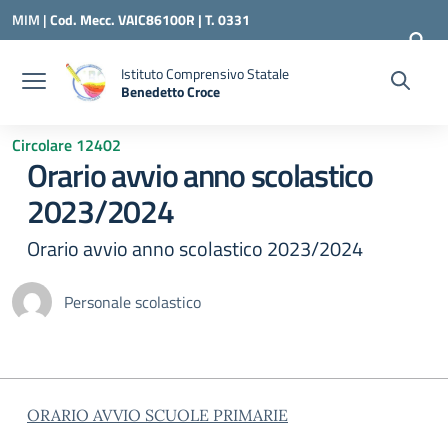
Vai ai contenuti
Vai al menu di navigazione
Vai al footer
MIM |
Cod. Mecc. VAIC86100R | T. 0331
240260 |
VAIC86100R@ISTRUZIONE.IT
Istituto Comprensivo Statale
Benedetto Croce
— Visita la pagina iniziale della scuola
Circolare 12402
Orario avvio anno scolastico
2023/2024
Orario avvio anno scolastico 2023/2024
Personale scolastico
ORARIO AVVIO SCUOLE PRIMARIE