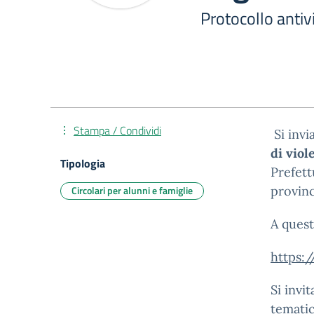
Protocollo antiv
Stampa / Condividi
Si invi
di viol
Tipologia
Prefett
Circolari per alunni e famiglie
provinc
A quest
https:
Si invi
tematic