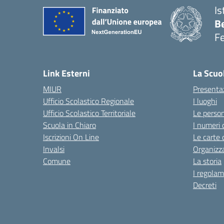
Is
B
F
— 
Link Esterni
La Scuo
MIUR
Presenta
Ufficio Scolastico Regionale
I luoghi
Ufficio Scolastico Territoriale
Le perso
Scuola in Chiaro
I numeri 
Iscrizioni On Line
Le carte 
Invalsi
Organizz
Comune
La storia
I regolam
Decreti