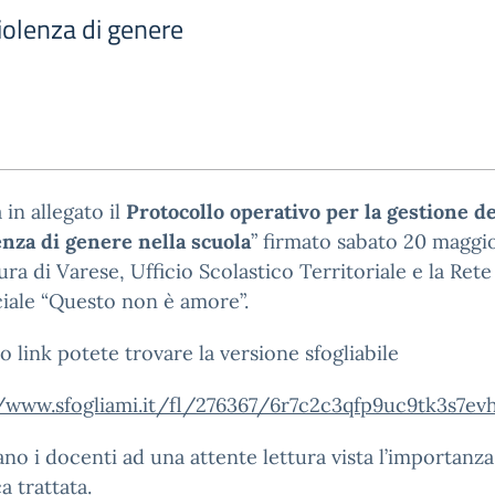
iolenza di genere
a in allegato il
Protocollo operativo per la gestione de
enza di genere nella scuola
” firmato sabato 20 maggi
ura di Varese, Ufficio Scolastico Territoriale e la Rete
iale “Questo non è amore”.
o link potete trovare la versione sfogliabile
//www.sfogliami.it/fl/276367/6r7c2c3qfp9uc9tk3s7ev
tano i docenti ad una attente lettura vista l’importanza
a trattata.