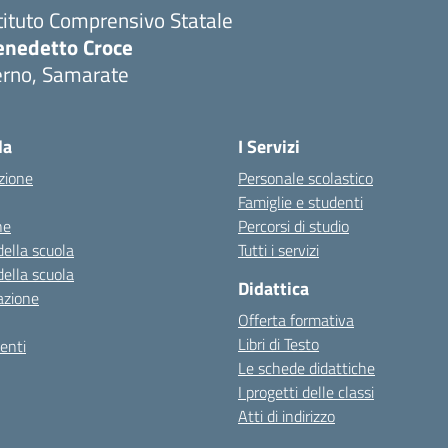
tituto Comprensivo Statale
enedetto Croce
erno, Samarate
Visita la pagina iniziale della scuola
la
I Servizi
zione
Personale scolastico
Famiglie e studenti
ne
Percorsi di studio
della scuola
Tutti i servizi
della scuola
Didattica
azione
Offerta formativa
Libri di Testo
enti
Le schede didattiche
I progetti delle classi
Atti di indirizzo