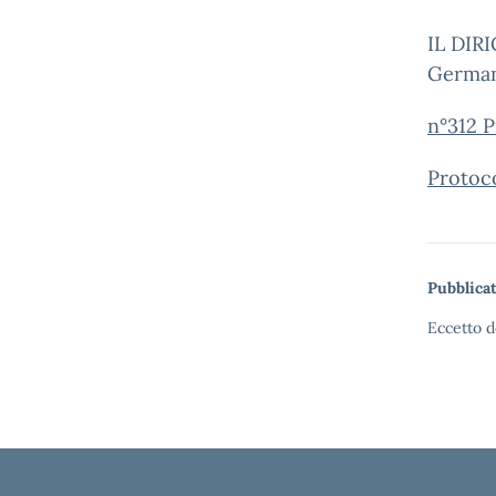
IL DI
German
n°312 P
Protoc
Pubblicat
Eccetto d