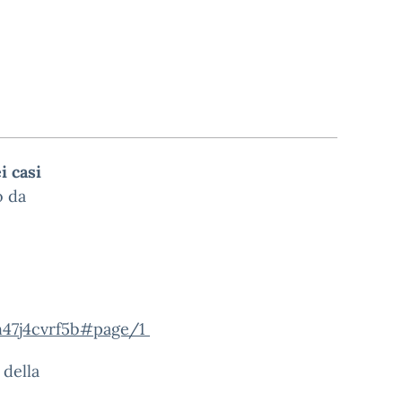
i casi
o da
h47j4cvrf5b#page/1
 della