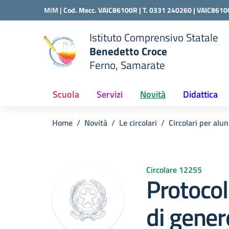
Vai ai contenuti
Vai al menu di navigazione
Vai al footer
MIM |
Cod. Mecc. VAIC86100R | T. 0331 240260 |
VAIC8610
Istituto Comprensivo Statale
Benedetto Croce
Ferno, Samarate
 della scuola
— Visita la pagina iniziale del
Scuola
Servizi
Novità
Didattica
Home
Novità
Le circolari
Circolari per alun
Circolare 12255
Protocol
di gener