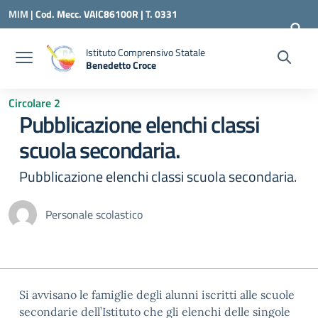
Vai ai contenuti
Vai al menu di navigazione
Vai al footer
MIM |
Cod. Mecc. VAIC86100R | T. 0331
240260 |
VAIC86100R@ISTRUZIONE.IT
Istituto Comprensivo Statale
Benedetto Croce
— Visita la pagina iniziale della scuola
Circolare 2
Pubblicazione elenchi classi
scuola secondaria.
Pubblicazione elenchi classi scuola secondaria.
Personale scolastico
Si avvisano le famiglie degli alunni iscritti alle scuole
secondarie dell’Istituto che gli elenchi delle singole