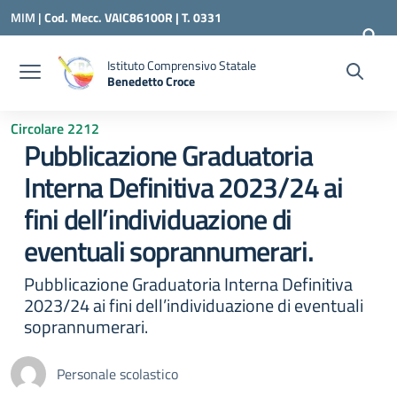
Vai ai contenuti
Vai al menu di navigazione
Vai al footer
MIM |
Cod. Mecc. VAIC86100R | T. 0331
240260 |
VAIC86100R@ISTRUZIONE.IT
Istituto Comprensivo Statale
Benedetto Croce
— Visita la pagina iniziale della scuola
Circolare 2212
Pubblicazione Graduatoria
Interna Definitiva 2023/24 ai
fini dell’individuazione di
eventuali soprannumerari.
Pubblicazione Graduatoria Interna Definitiva
2023/24 ai fini dell’individuazione di eventuali
soprannumerari.
Personale scolastico